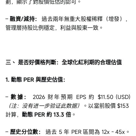
劃，顯示了對股價低估的認可。
– 
融資/減持：
 過去兩年無重大股權稀釋（增發），
管理層持股比例穩定，利益與股東一致。
三、 是否好價格判斷：全球化紅利期的合理估值
1. 動態 PER 與歷史估值：
– 
數據：
 2026 財年預期 EPS 約 $11.50 (USD)
（注：没有进一步验证此数据）
。以當前股價 $153 
計算，
動態 PER 約 13.3 倍
。
– 
歷史分位數：
 過去 5 年 PER 區間為 12x - 45x。