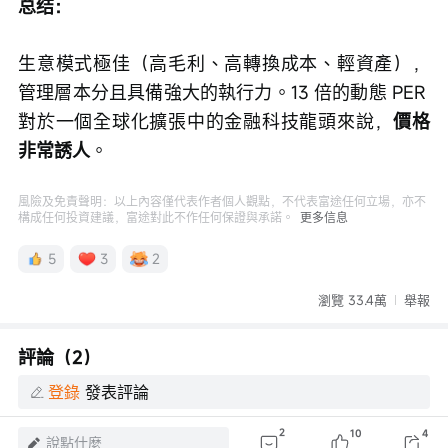
总结：
生意模式極佳（高毛利、高轉換成本、輕資產），
管理層本分且具備強大的執行力。13 倍的動態 PER 
對於一個全球化擴張中的金融科技龍頭來說，
價格
非常誘人
。
風險及免責聲明：以上內容僅代表作者個人觀點，不代表富途任何立場，亦不
構成任何投資建議，富途對此不作任何保證與承諾。
更多信息
5
3
2
瀏覽 33.4萬
舉報
評論（2）
登錄
發表評論
2
10
4
說點什麼