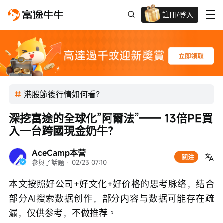
註冊/登入
迎新驚喜賞 股票/BTC等任你揀!
港股節後行情如何看？
深挖富途的全球化”阿爾法”—— 13倍PE買
入一台跨國現金奶牛？
AceCamp本营
關注
參與了話題
 · 
02/23 07:10
本文按照好公司+好文化+好价格的思考脉络，结合
部分AI搜索数据创作，部分内容与数据可能存在疏
漏，仅供参考，不做推荐。