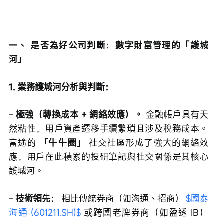
一、 是否為好公司判斷：數字財富管理的「護城
河」
1. 業務護城河分析與判斷：
– 
極強（轉換成本 + 網絡效應）。
 金融帳戶具有天
然粘性，用戶資產遷移手續繁瑣且涉及稅務成本。
富途的 
「牛牛圈」
 社交社區形成了強大的網絡效
應，用戶在此積累的投研筆記與社交關係是其核心
護城河。
– 
技術領先：
 相比傳統券商（如海通、招商） 
$國泰
海通 (601211.SH)$
 或跨國老牌券商（如盈透 IB） 