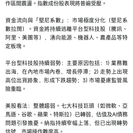
作區間震盪。指數成份股表現將普遍受壓。
資金流向與「堅尼系數」：市場極度分化（堅尼系
數拉闊）。資金將持續逃離平台型科技股（騰訊、
阿里、美團等），湧向能源、機器人、農產品等特
定板塊。
平台型科技股持續弱勢：主要原因包括：1) 業務難
出海，在內地市場內卷，增長停滯；2) 走勢上出現
高位出貨跡象，形成下跌趨勢；3) 市場憂慮監管風
險重臨。
美股看法：整體趨弱。七大科技巨頭（如微軟、亞
馬遜、谷歌、蘋果、特斯拉）已轉弱，估值及AI債務
問題引發擔憂。納指持續窄幅上落，但已出現轉勢
信號，市場操作難度高。