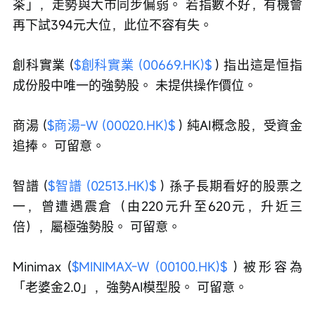
茶」，走勢與大市同步偏弱。 若指數不好，有機會
再下試394元大位，此位不容有失。
創科實業 (
$創科實業 (00669.HK)$
 ) 指出這是恒指
成份股中唯一的強勢股。 未提供操作價位。
商湯 (
$商湯-W (00020.HK)$
 ) 純AI概念股，受資金
追捧。 可留意。
智譜 (
$智譜 (02513.HK)$
 ) 孫子長期看好的股票之
一，曾遭遇震倉（由220元升至620元，升近三
倍），屬極強勢股。 可留意。
Minimax (
$MINIMAX-W (00100.HK)$
 ) 被形容為
「老婆金2.0」，強勢AI模型股。 可留意。