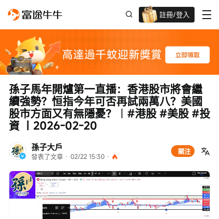
註冊/登入
迎新驚喜賞 股票/BTC等任你揀!
孫子馬年開爐第一直播：香港股市將會繼
續強勢？恒指今年可否再試兩萬八？美國
股市方面又有無隱憂？︱#港股 #美股 #投
資 ｜2026-02-20
孫子大戶
關注
發表了文章
 · 
02/22 15:30
 · 