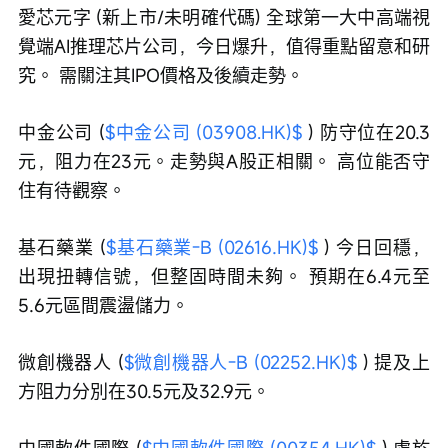
愛芯元字 (新上市/未明確代碼) 全球第一大中高端視
覺端AI推理芯片公司，今日爆升，值得重點留意和研
究。 需關注其IPO價格及後續走勢。
中金公司 (
$中金公司 (03908.HK)$
 ) 防守位在20.3
元，阻力在23元。走勢與A股正相關。 高位能否守
住有待觀察。
基石藥業 (
$基石藥業-B (02616.HK)$
 ) 今日回穩，
出現扭轉信號，但整固時間未夠。 預期在6.4元至
5.6元區間震盪儲力。
微創機器人 (
$微創機器人-B (02252.HK)$
 ) 提及上
方阻力分別在30.5元及32.9元。
中國軟件國際 (
$中國軟件國際 (00354.HK)$
 ) 處於