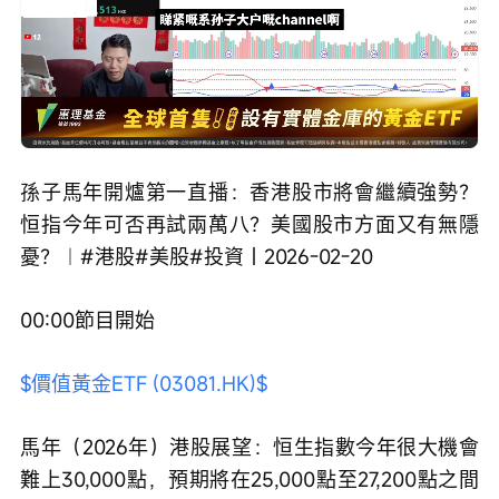
Loaded
:
Progress
:
取
0%
0%
消
/
播
靜
放
音
速
度
孫子馬年開爐第一直播：香港股市將會繼續強勢？
恒指今年可否再試兩萬八？美國股市方面又有無隱
憂？︱#港股#美股#投資｜2026-02-20
00:00節目開始 
$價值黃金ETF (03081.HK)$
馬年（2026年）港股展望：恒生指數今年很大機會
難上30,000點，預期將在25,000點至27,200點之間