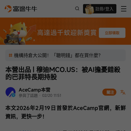
註冊/登入
迎新驚喜賞 股票/BTC等任你揀!
機構持倉大公開！「聰明錢」都在買什麼？
本營出品 | 穆迪MCO.US：被AI擔憂錯殺
的巴菲特長期持股
AceCamp本营
關注
參與了話題
 · 
02/20 11:51
本文2026年2月19日首發於AceCamp官網，新鮮
資訊，更快一步！