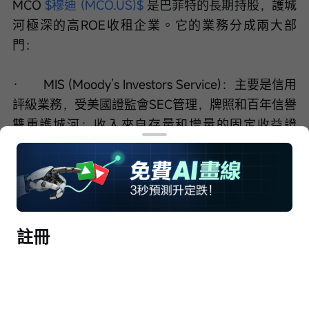
MCO 
$穆迪 (MCO.US)$
 是巴菲特的長期持股，護城
河極深的高ROE收租企業。它的業務分成兩大部
門：
·       MIS (Moody’s Investors Service)：主要是信用
評級業務，受美國證監會SEC管理，牌照和百年信譽
雙重護城河；收入來自存量和增量的固定收益證
券，屬於巴菲特最愛的收租類業務；優點是高利潤
率，在MCO的adj. Op Income佔比70%；缺點是收
入會跟着信用週期波動。
·       MA (Moody’s Analytics)：這是相對較新的業
註冊
務，爲金融機構和政府部門提供金融數據分析和風
險管理等服務；優點是SAAS訂閱制，跟信用週期相
關性不大，收入更穩定，潛力增速比MIS高；缺點是
利潤率不如MIS業務，在MCO的adj. Op Income佔比