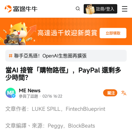
註冊/登入
迎新驚喜賞 股票/BTC等任你揀!
聯手亞馬遜！OpenAI生態圈再擴張
當AI 接管「購物路徑」，PayPal 還剩多
少時間？
ME News
關注
參與了話題
 · 
02/16 16:22
文章作者：LUKE SPILL，FintechBlueprint
文章編譯、來源：Peggy，BlockBeats