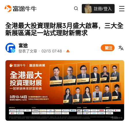
註冊/登入
迎新驚喜賞 股票/BTC等任你揀!
全港最大投資理財展3月盛大啟幕，三大全
新展區滿足一站式理財新需求
富途
關注
發表了文章
 · 
02/13 07:48
 · 