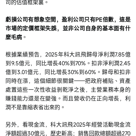
司的估值框架裏。
虧損公司有想象空間，盈利公司只有PE倍數，這是
市場的定價框架失誤，並非公司自身的基本面有什
麼毛病
。
根據業績預告，2025年科大訊飛歸母淨利潤7.85億
到9.5億元，同比增長40%到70%。扣非淨利潤2.45
億到3.01億元，同比增長30%到60%。歸母和扣非
同時在漲，這個細節很關鍵——把政府補貼、資產
處置這些一次性收益剝乾淨之後，主營業務本身的
賺錢能力還是在變強。而且營收仍在正向增長，利
潤不是靠縮表省出來的。
另外，看現金流，科大訊飛2025年經營活動現金流
淨額超過30億元，歷史新高；銷售回款總額超過270