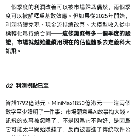
一個季度的利潤改善可以被市場歸爲偶然，兩個季
度可以被解釋爲基數效應。但如果從2025年開始，
利潤持續兌現、現金流持續改善、大模型收入從中
標轉化爲持續合同——
這條鏈條每多一個季度的驗
證，市場就越難繼續用現在的估值體系去定義科大
訊飛。
02
  利潤拐點已至
智譜1792億港元、MiniMax1850億港元——這兩個
數字至少證明了一件事：市場願意爲AI故事掏大錢。
訊飛的故事被忽略了，不是因爲它不夠好，是因爲
它可能太早開始賺錢了，反而被塞進了傳統軟件公