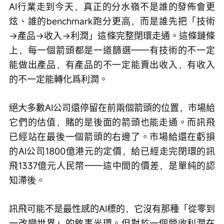
AI行業走到今天，真正的分水嶺不是誰的發佈會更
炫、誰的benchmark跑分更高，而是誰先把「技術
→產品→收入→利潤」這條完整閉環走通。這條鏈條
上，每一個箭頭都是一道篩選——有技術的不一定
能做出產品，有產品的不一定能賣出收入，有收入
的不一定能轉化爲利潤。
絕大多數AI公司還停留在前兩個箭頭的位置，市場給
它們的估值，賭的是後面的箭頭也能走通。而訊飛
已經站在最後一個箭頭的右邊了。市場給還在虧損
的AI公司1800億港元的定價，給已經走完閉環的訊
飛1337億元人民幣——這中間的價差，是單純的認
知滯後。
訊飛可能不是最性感的AI標的，它沒有那種「從零到
一改變世界」的敘事光環。但對於一個營收利潤在