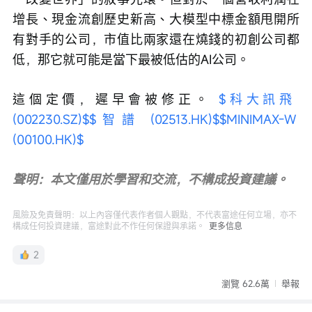
增長、現金流創歷史新高、大模型中標金額甩開所
有對手的公司，市值比兩家還在燒錢的初創公司都
低，那它就可能是當下最被低估的AI公司。
這個定價，遲早會被修正。 
$科大訊飛 
(002230.SZ)$
$智譜 (02513.HK)$
$MINIMAX-W 
(00100.HK)$
聲明：本文僅用於學習和交流，不構成投資建議。
風險及免責聲明：以上內容僅代表作者個人觀點，不代表富途任何立場，亦不
構成任何投資建議，富途對此不作任何保證與承諾。
更多信息
2
瀏覽 62.6萬
舉報