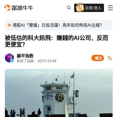
註冊/登入
迎新驚喜賞 股票/BTC等任你揀!
港股AI「雙雄」交投活躍！馬年如何佈局AI主線？
被低估的科大訊飛：賺錢的AI公司，反而
更便宜？
躺平指数
關注
參與了話題
 · 
02/13 03:48