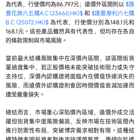
為代表，行使價均為86.797元；遠價外區間則以 
$匯
豐花旗六五購A.C (23660.HK)$
 和 
$匯豐摩利六七購
B.C (25072.HK)$
 為代表，行使價分別為148.1元和
168.1元。這些產品雖然具有代表性，但均存在各自
的條款限制與市場風險。
當前最大結構風險集中在深價內區間，該區間街貨
量過度集中，若正股價格未能突破技術阻力或失守
支持位，深價內認購證將面臨內在價值快速消失的
風險，而遠價外認購證則會因時間價值衰減加速而
遭受嚴重損失。
總結而言，市場重心深陷價內區域，遠價外成交活
躍但街貨集中度風險偏高，反映市場在技術區間內
進行防禦性布局，突破博弈需求相對有限。這種結
構特徵表明投資者對後市持謹慎態度，更傾向於透