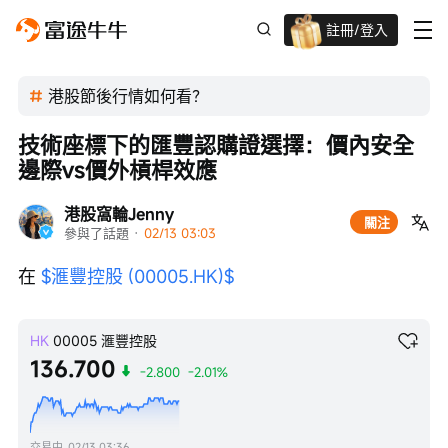
註冊/登入
迎新驚喜賞 股票/BTC等任你揀!
港股節後行情如何看？
技術座標下的匯豐認購證選擇：價內安全
邊際vs價外槓桿效應
港股窩輪Jenny
關注
參與了話題
 · 
02/13 03:03
在 
$滙豐控股 (00005.HK)$
HK
00005
滙豐控股
136.700
-2.800
-2.01%
交易中
02/13 03:36