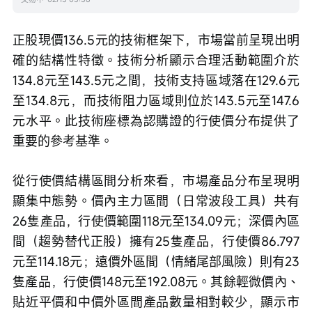
正股現價136.5元的技術框架下，市場當前呈現出明
確的結構性特徵。技術分析顯示合理活動範圍介於
134.8元至143.5元之間，技術支持區域落在129.6元
至134.8元，而技術阻力區域則位於143.5元至147.6
元水平。此技術座標為認購證的行使價分布提供了
重要的參考基準。
從行使價結構區間分析來看，市場產品分布呈現明
顯集中態勢。價內主力區間（日常波段工具）共有
26隻產品，行使價範圍118元至134.09元；深價內區
間（趨勢替代正股）擁有25隻產品，行使價86.797
元至114.18元；遠價外區間（情緒尾部風險）則有23
隻產品，行使價148元至192.08元。其餘輕微價內、
貼近平價和中價外區間產品數量相對較少，顯示市