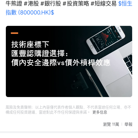
牛熊證 #港股 #銀行股 #投資策略 #短線交易 
$恒生
指數 (800000.HK)$
Loaded
:
Progress
:
取
0%
0%
消
/
播
靜
放
音
速
度
風險及免責聲明：以上內容僅代表作者個人觀點，不代表富途任何立場，亦不
構成任何投資建議，富途對此不作任何保證與承諾。
更多信息
瀏覽 11萬
舉報