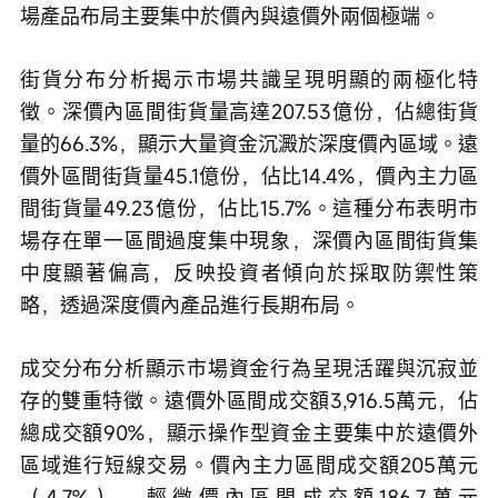
場產品布局主要集中於價內與遠價外兩個極端。
街貨分布分析揭示市場共識呈現明顯的兩極化特
徵。深價內區間街貨量高達207.53億份，佔總街貨
量的66.3%，顯示大量資金沉澱於深度價內區域。遠
價外區間街貨量45.1億份，佔比14.4%，價內主力區
間街貨量49.23億份，佔比15.7%。這種分布表明市
場存在單一區間過度集中現象，深價內區間街貨集
中度顯著偏高，反映投資者傾向於採取防禦性策
略，透過深度價內產品進行長期布局。
成交分布分析顯示市場資金行為呈現活躍與沉寂並
存的雙重特徵。遠價外區間成交額3,916.5萬元，佔
總成交額90%，顯示操作型資金主要集中於遠價外
區域進行短線交易。價內主力區間成交額205萬元
（4.7%），輕微價內區間成交額186.7萬元