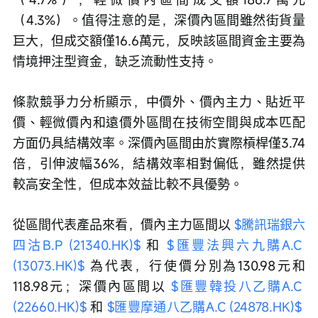
（4.3%）。值得注意的是，深價內區間雖然街貨量
巨大，但成交額僅16.6萬元，反映該區間資金主要為
情境押注型資金，缺乏流動性支持。
條款競爭力分析顯示，中價外、價內主力、貼近平
價、輕微價內和遠價外區間在技術空間與成本匹配
方面仍具結構效率。深價內區間由於實際槓桿僅3.74
倍，引伸波幅36%，結構效率相對偏低，雖然提供
較高安全性，但成本效益比較不具優勢。
從區間代表產品來看，價內主力區間以 
$騰訊瑞銀六
四沽B.P (21340.HK)$
 和 
$匯豐法興六九購A.C 
(13073.HK)$
 為代表，行使價分別為130.98元和
118.98元；深價內區間以 
$匯豐韓投八乙購A.C 
(22660.HK)$
 和 
$匯豐摩通八乙購A.C (24878.HK)$