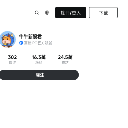
註冊/登入
下載
牛牛新股君
富途IPO官方賬號
302
16.3萬
24.5萬
關注
粉絲
來訪
關注