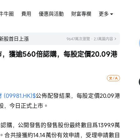
牛牛圈
費用
優惠與活動
財富專欄
更多
成新股首日上漲
9647萬次瀏覽 · 2.1萬篇内容
市，獲逾560倍認購，每股定價20.09港
(09981.HK)$
公佈配發結果，每股定價20.09港
0股，今日正式上市。
倍認購，公開發售的發售股份最終數目爲1399.9萬
。合共接獲約14.14萬份有效申請，受理申請數目