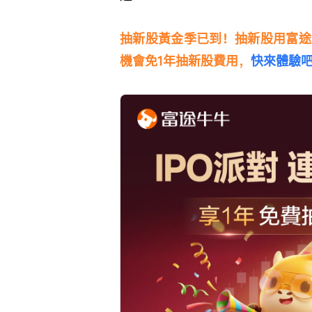
抽新股黃金季已到！抽新股用富途
機會免1年抽新股費用，
快來體驗吧