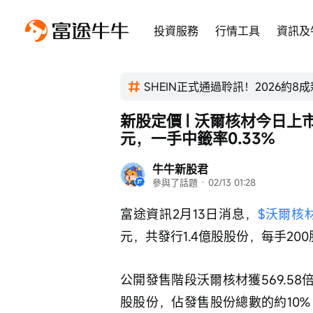
投資服務
行情工具
資訊及
SHEIN正式通過聆訊！2026約8
新股定價 | 沃爾核材今日上
元，一手中籤率0.33%
牛牛新股君
參與了話題
 · 
02/13 01:28
富途資訊2月13日消息，
$沃爾核材 
元，共發行1.4億股股份，每手20
公開發售階段沃爾核材獲569.58
股股份，佔發售股份總數的約10%