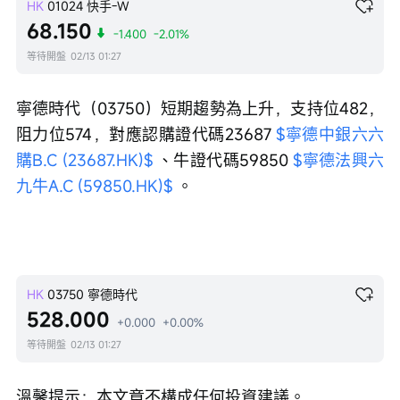
HK
01024
快手-W
68.150
-1.400
-2.01%
等待開盤
02/13 01:27
寧德時代（03750）短期趨勢為上升，支持位482，
阻力位574，對應認購證代碼23687 
$寧德中銀六六
購B.C (23687.HK)$
 、牛證代碼59850 
$寧德法興六
九牛A.C (59850.HK)$
 。
HK
03750
寧德時代
528.000
+0.000
+0.00%
等待開盤
02/13 01:27
溫馨提示：本文章不構成任何投資建議。