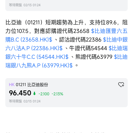
等待開盤
02/13 01:24
比亞迪（01211）短期趨勢為上升，支持位89.6，阻
力位107.5，對應認購證代碼23658 
$比迪匯豐六五
購B.C (23658.HK)$
 、認沽證代碼22386 
$比迪中銀
六八沽A.P (22386.HK)$
 、牛證代碼54544 
$比迪瑞
銀六十牛C.C (54544.HK)$
 、熊證代碼63979 
$比迪
瑞銀八九熊A.P (63979.HK)$
 。
HK
01211
比亞迪股份
96.450
-2.100
-2.13%
等待開盤
02/13 01:24