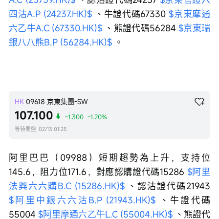
四沽A.P (24237.HK)$
 、牛證代碼67330 
$京東摩通
六乙牛A.C (67330.HK)$
 、熊證代碼56284 
$京東瑞
銀八八熊B.P (56284.HK)$
 。
HK
09618
京東集團-SW
107.100
-1.300
-1.20%
等待開盤
02/13 01:25
阿里巴巴（09988）短期趨勢為上升，支持位
145.6，阻力位171.6，對應認購證代碼15286 
$阿里
法興六六購B.C (15286.HK)$
 、認沽證代碼21943 
$阿里中銀六六沽B.P (21943.HK)$
 、牛證代碼
55004 
$阿里摩通六乙牛L.C (55004.HK)$
 、熊證代