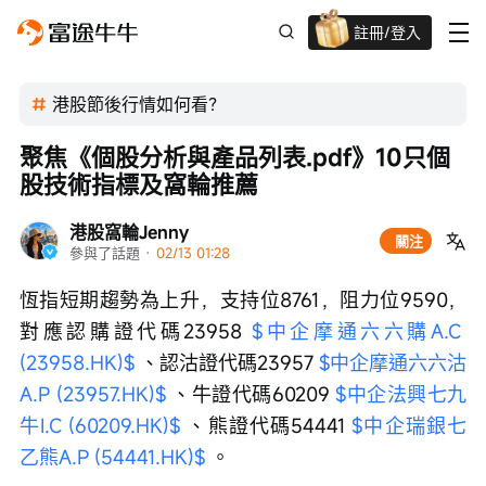
註冊/登入
迎新驚喜賞 股票/BTC等任你揀!
港股節後行情如何看？
聚焦《個股分析與產品列表.pdf》10只個
股技術指標及窩輪推薦
港股窩輪Jenny
關注
參與了話題
 · 
02/13 01:28
恆指短期趨勢為上升，支持位8761，阻力位9590，
對應認購證代碼23958 
$中企摩通六六購A.C 
(23958.HK)$
 、認沽證代碼23957 
$中企摩通六六沽
A.P (23957.HK)$
 、牛證代碼60209 
$中企法興七九
牛I.C (60209.HK)$
 、熊證代碼54441 
$中企瑞銀七
乙熊A.P (54441.HK)$
 。