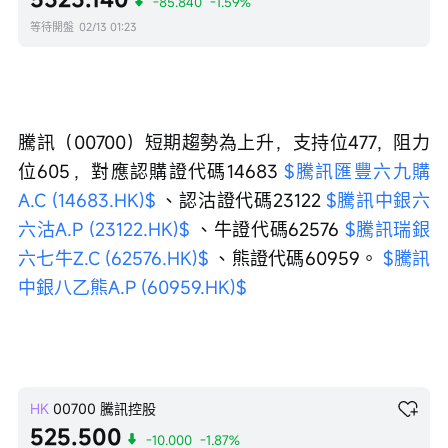
-85.840
-1.59%
等待開盤
02/13 01:23
騰訊（00700）短期趨勢為上升，支持位477，阻力
位605，對應認購證代碼14683 
$騰訊匯豐六九購
A.C (14683.HK)$
 、認沽證代碼23122 
$騰訊中銀六
六沽A.P (23122.HK)$
 、牛證代碼62576 
$騰訊瑞銀
六七牛Z.C (62576.HK)$
 、熊證代碼60959。 
$騰訊
中銀八乙熊A.P (60959.HK)$
HK
00700
騰訊控股
525.500
-10.000
-1.87%