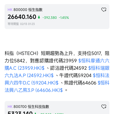
HK
800000
恒生指數
26640.160
-392.380
-1.45%
等待開盤
02/13 01:23
科指（HSTECH）短期趨勢為上升，支持位5017，阻
力位5842，對應認購證代碼23959 
$恒科摩通六六
購A.C (23959.HK)$
 、認沽證代碼24592 
$恒科瑞銀
六九沽A.P (24592.HK)$
 、牛證代碼59204 
$恒科法
興六四牛D.C (59204.HK)$
 、熊證代碼64606 
$恒科
法興八乙熊3.P (64606.HK)$
 。
HK
800700
恒生科技指數
5323.140