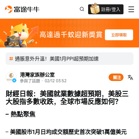
註冊/登入
迎新驚喜賞 股票/BTC等任你揀!
通脹意外升溫！美國1月PPI超預期加速
港灣家族辦公室
關注
參與了話題
 · 
02/12 03:52
財經日報：美國就業數據超預期，美股三
大股指多數收跌，全球市場反應如何？
– 熱點聚焦
– 
美國股市1月日均成交額歷史首次突破1萬億美元