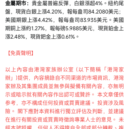
金屬期市：
貴金屬普遍反彈，白銀漲超4%。紐約尾
盤，現貨白銀上漲4.20%，報每盎司84.2080美元；
美國期銀上漲4.42%，報每盎司83.935美元。美國
期銅上漲約1.27%，報每磅5.9885美元，現貨鉑金上
漲2.48%，現貨鈀金上漲0.61%。
【免責聲明】
以上內容由港灣家族辦公室 (以下簡稱「港灣家
辦」)提供，內容摘錄自不同渠道的市場資訊，港灣
家辦及其集團成員並無參與擬備有關內容，亦無明
示或暗示就有關內容作出認可或贊許。 本文章僅供
参考，亦不構成任何投資或買賣建議。 投資涉及風
險。 閣下應對本資料進行獨立評估及判斷，並建議
在進行有關投資或買賣時徵詢專業人士的意見。 未
經本號授權，任何人不得擅自全部或部分轉載、複