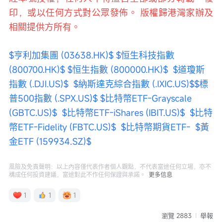
印，或以任何方式對公眾發佈。 版權歸港灣家辦及
相關提供方所有。
$亨利加集團 (03638.HK)$
$恒生科技指數 
(800700.HK)$
$恒生指數 (800000.HK)$
$道瓊斯
指數 (.DJI.US)$
$納斯達克綜合指數 (.IXIC.US)$
$標
普500指數 (.SPX.US)$
$比特幣ETF-Grayscale 
(GBTC.US)$
$比特幣ETF-iShares (IBIT.US)$
$比特
幣ETF-Fidelity (FBTC.US)$
$比特幣期貨ETF-
$黃
金ETF (159934.SZ)$
風險及免責聲明：以上內容僅代表作者個人觀點，不代表富途任何立場，亦不
構成任何投資建議，富途對此不作任何保證與承諾。
更多信息
1
1
1
瀏覽 2883
舉報