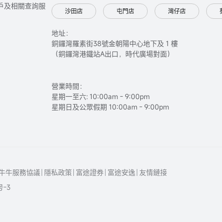
只提供開戶及相關查詢服
沙田店
屯門店
灣仔店
地址：
銅鑼灣羅素街38號金朝陽中心地下及 1 樓
（銅鑼灣港鐵站A出口，時代廣場對面）
營業時間：
星期一至六: 10:00am - 9:00pm
星期日及公眾假期 10:00am - 9:00pm
牛牛服務協議
隱私政策
富途證券
富途安逸
友情鏈接
号-3