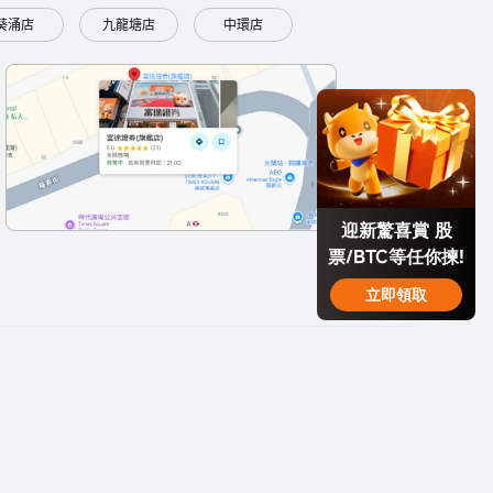
葵涌店
九龍塘店
中環店
迎新驚喜賞 股
票/BTC等任你揀!
立即領取