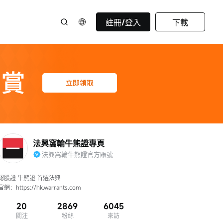
註冊/登入
下載
法興窩輪牛熊證專頁
法興窩輪牛熊證官方賬號
認股證 牛熊證 首選法興

官網：https://hk.warrants.com
20
2869
6045
關注
粉絲
來訪