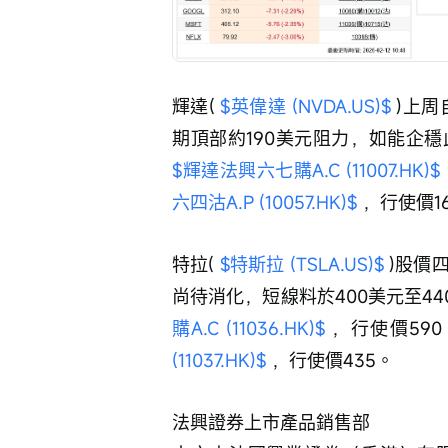
輝達( 
$英偉達 (NVDA.US)$
 )上
期頂部約190美元阻力，如能企
$輝達法興六七購A.C (11007.HK)$
六四沽A.P (10057.HK)$
 ，行使價1
特拉( 
$特斯拉 (TSLA.US)$
 )股價
尚待消化，短線料於400美元至4
購A.C (11036.HK)$
 ，行使價59
(11037.HK)$
 ，行使價435。
法興證券上市產品銷售部