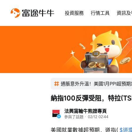
投資服務
行情工具
資訊及
通脹意外升溫！美國1月PPI超預期
納指100反彈受阻，特拉(TS
法興窩輪牛熊證專頁
參與了話題
 · 
02/12 02:44
美國就業數據超預期，道指( 
$道瓊