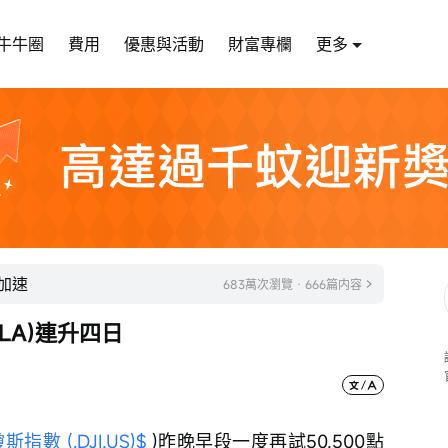
牛牛圈
費用
優惠與活動
財富專欄
更多
加速
683萬次瀏覽 · 666篇内容
LA)連升四日
斯指數 (.DJI.US)$
 )昨晚早段一度再試50,500點