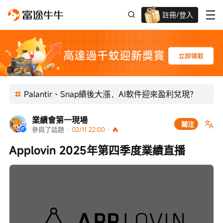
註冊/登入
迎新驚喜賞 股票/BTC等任你揀!
Palantir、Snap績後大漲，AI軟件迎來盈利兌現？
業績會第一現場
關注
參與了話題
 · 
02/11 22:00
 · 
Applovin 2025年第四季度業績直播