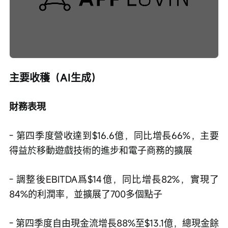
Loaded
:
Progress
:
取
0%
0%
消
/
播
靜
放
音
速
度
主要收穫（AI生成）
財務表現
- 第四季度營收達到$16.6億，同比增長66%，主要
得益於移動遊戲技術的進步和電子商務的擴展
- 調整後EBITDA爲$14億，同比增長82%，實現了
84%的利潤率，並擴展了700多個點子
- 第四季度自由現金流增長88%至$13.1億，總現金餘