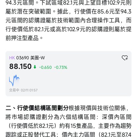
94.3元區間。下試區域82.1元與上望目標102.9元則
屬於潛在突破範圍。據此，行使價在85.6元至94.3
元區間的認購證屬於技術範圍內合理操作工具，而
行使價低於82.1元或高於102.9元的認購證則屬於提
前押注型產品。
HK
03690
美團-W
88.150
-0.650
-0.73%
交易中
02/11 01:57
二、行使價結構區間劃分
根據現價與技術位關係，
將市場認購證劃分為六個結構區間：深價內區間
（行使價低於82.1元）約有15隻產品，主要作為趨勢
跟踪或正股替代工具；價內主力區間（82.1元至87.4