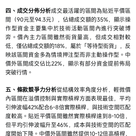
四、成交分佈分析
成交最活躍的區間為貼近平價區
間（90元至94.3元），佔總成交額的35%，顯示操
作型資金主要集中於技術活動區間內進行突破博
弈。價內主力區間雖然街貨量高，但成交相對較
低，僅佔總成交額的18%，屬於「等待型街貨」，反
映該區間資金多為情境押注型而非主動操作型。中
價外區間成交佔比22%，顯示有部分資金提前佈局
突破行情。
五、條款競爭力分析
從結構效率角度分析，輕微價
內區間在溢價控制與實際槓桿方面表現最佳，平均
引伸波幅42%配合6-8倍實際槓桿，與技術空間匹配
度較高。貼近平價區間雖然實際槓桿達到8-10倍，
但平均引伸波幅升至46%，成本與技術空間的匹配
度開始下降。中價外區間雖然提供10-12倍高槓桿，