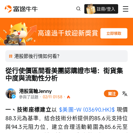
註冊/登入
新客限時
高達過千蚊獎賞
港股節後行情如何看？
從行使價區間看美團認購證市場：街貨集
中度與流動性分析
港股窩輪Jenny
關注
參與了話題
 · 
02/11 01:58
 · 
一、技術座標建立
以 
$美團-W (03690.HK)$
 現價
88.3元為基準，結合技術分析提供的85.6元支持位
與94.3元阻力位，建立合理活動範圍為85.6元至