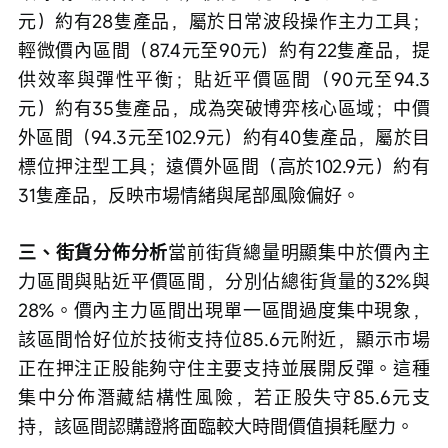
元）約有28隻產品，屬於日常波段操作主力工具；
輕微價內區間（87.4元至90元）約有22隻產品，提
供效率與彈性平衡；貼近平價區間（90元至94.3
元）約有35隻產品，成為突破博弈核心區域；中價
外區間（94.3元至102.9元）約有40隻產品，屬於目
標位押注型工具；遠價外區間（高於102.9元）約有
31隻產品，反映市場情緒與尾部風險偏好。
三、街貨分佈分析
當前街貨總量明顯集中於價內主
力區間與貼近平價區間，分別佔總街貨量的32%與
28%。價內主力區間出現單一區間過度集中現象，
該區間恰好位於技術支持位85.6元附近，顯示市場
正在押注正股能夠守住主要支持並展開反彈。這種
集中分佈潛藏結構性風險，若正股失守85.6元支
持，該區間認購證將面臨較大時間價值損耗壓力。