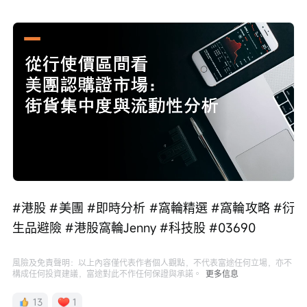
Loaded
:
Progress
:
取
0%
0%
消
/
播
靜
放
音
速
度
#港股 #美團 #即時分析 #窩輪精選 #窩輪攻略 #衍
生品避險 #港股窩輪Jenny #科技股 #03690 
風險及免責聲明：以上內容僅代表作者個人觀點，不代表富途任何立場，亦不
構成任何投資建議，富途對此不作任何保證與承諾。
更多信息
13
1