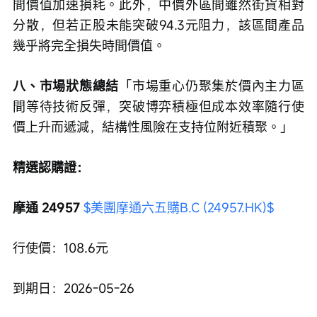
間價值加速損耗。此外，中價外區間雖然街貨相對
分散，但若正股未能突破94.3元阻力，該區間產品
幾乎將完全損失時間價值。
八、市場狀態總結
「市場重心仍聚集於價內主力區
間等待技術反彈，突破博弈積極但成本效率隨行使
價上升而遞減，結構性風險在支持位附近積聚。」
精選認購證：
摩通 24957 
$美團摩通六五購B.C (24957.HK)$
行使價：108.6元
到期日：2026-05-26