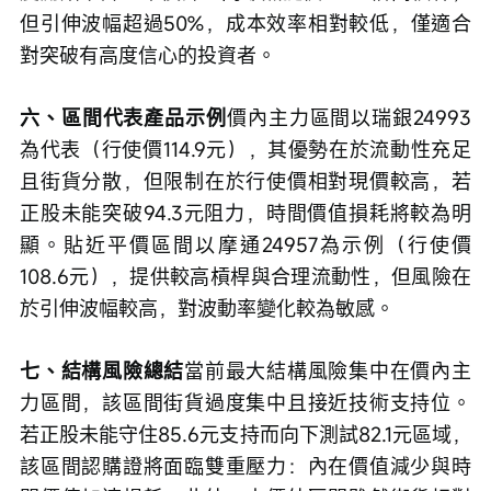
但引伸波幅超過50%，成本效率相對較低，僅適合
對突破有高度信心的投資者。
六、區間代表產品示例
價內主力區間以瑞銀24993
為代表（行使價114.9元），其優勢在於流動性充足
且街貨分散，但限制在於行使價相對現價較高，若
正股未能突破94.3元阻力，時間價值損耗將較為明
顯。貼近平價區間以摩通24957為示例（行使價
108.6元），提供較高槓桿與合理流動性，但風險在
於引伸波幅較高，對波動率變化較為敏感。
七、結構風險總結
當前最大結構風險集中在價內主
力區間，該區間街貨過度集中且接近技術支持位。
若正股未能守住85.6元支持而向下測試82.1元區域，
該區間認購證將面臨雙重壓力：內在價值減少與時