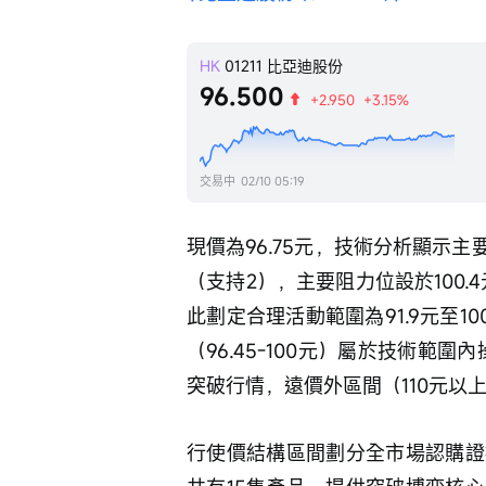
HK
01211
比亞迪股份
96.500
+2.950
+3.15%
交易中
02/10 05:19
現價為96.75元，技術分析顯示主要
（支持2），主要阻力位設於100.
此劃定合理活動範圍為91.9元至1
（96.45-100元）屬於技術範圍
突破行情，遠價外區間（110元以
行使價結構區間劃分全市場認購證