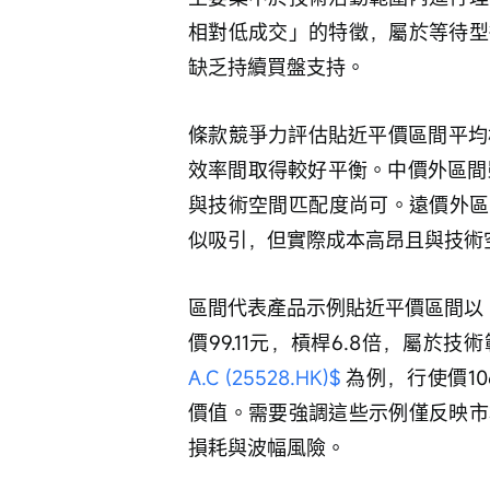
相對低成交」的特徵，屬於等待型
缺乏持續買盤支持。
條款競爭力評估貼近平價區間平均槓
效率間取得較好平衡。中價外區間雖
與技術空間匹配度尚可。遠價外區間
似吸引，但實際成本高昂且與技術
區間代表產品示例貼近平價區間以 
價99.11元，槓桿6.8倍，屬於
A.C (25528.HK)$
 為例，行使價10
價值。需要強調這些示例僅反映市
損耗與波幅風險。