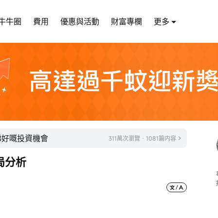
牛牛圈
費用
優惠與活動
財富專欄
更多
睇好嘅投資機會
311萬次瀏覽 · 1081篇内容
局分析