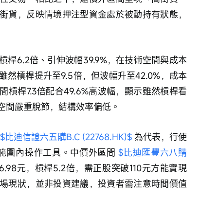
街貨，反映情境押注型資金處於被動持有狀態，
桿6.2倍、引伸波幅39.9%，在技術空間與成本
然槓桿提升至9.5倍，但波幅升至42.0%，成本
槓桿7.3倍配合49.6%高波幅，顯示雖然槓桿看
空間嚴重脫節，結構效率偏低。
$比迪信證六五購B.C (22768.HK)$
 為代表，行使
技術範圍內操作工具。中價外區間 
$比迪匯豐六八購
6.98元，槓桿5.2倍，需正股突破110元方能實現
場現狀，並非投資建議，投資者需注意時間價值