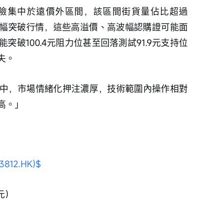
險集中於遠價外區間，該區間街貨量佔比超過
大幅突破行情，這些高溢價、高波幅認購證可能面
破100.4元阻力位甚至回落測試91.9元支持位
失。
中，市場情緒化押注濃厚，技術範圍內操作相對
高。」
812.HK)$
5元）