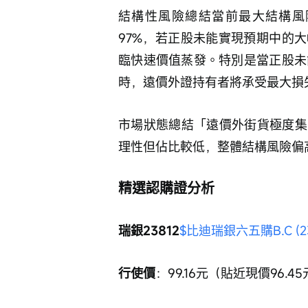
結構性風險總結當前最大結構風
97%，若正股未能實現預期中的
臨快速價值蒸發。特別是當正股未能突
時，遠價外證持有者將承受最大損
市場狀態總結「遠價外街貨極度集
理性但佔比較低，整體結構風險偏
精選認購證分析
瑞銀23812
$比迪瑞銀六五購B.C (23
行使價
：99.16元（貼近現價96.4