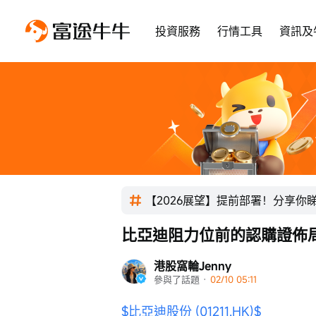
投資服務
行情工具
資訊及
【2026展望】提前部署！分享你
比亞迪阻力位前的認購證佈
港股窩輪Jenny
參與了話題
 · 
02/10 05:11
$比亞迪股份 (01211.HK)$