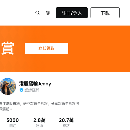
註冊/登入
下載
港股窩輪Jenny
認證媒體
專注港股市場，研究窩輪牛熊證，分享窩輪牛熊證選
擇邏輯。
3000
2.8萬
20.7萬
關注
粉絲
來訪