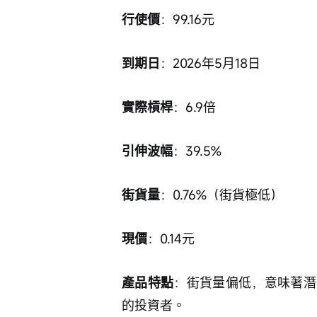
行使價
：99.16元
到期日
：2026年5月18日
實際槓桿
：6.9倍
引伸波幅
：39.5%
街貨量
：0.76%（街貨極低）
現價
：0.14元
產品特點
：街貨量偏低，意味著潛
的投資者。