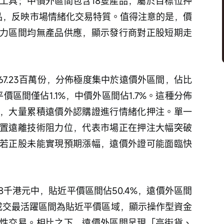
心工具；中價外區間包含18隻產品，屬於目標位押
產品，反映市場情緒化交易特質。值得注意的是，價
力區間均無產品供應，顯示發行商對正股短期走
67.23百萬份，分佈極度集中於遠價外區間，佔比
平價區間僅佔1.1%，中價外區間佔1.7%。這種分佈
，大量累積遠價外認購證進行情緒化押注。單一
置遠離技術阻力位，代表市場正在押注大幅突破
若正股未能實現預期漲幅，遠價外證可能面臨快
68千港元中，貼近平價區間佔50.4%，遠價外區間
%。成交最活躍區間為貼近平價區域，顯示操作型資金
性交易。相比之下，遠價外區間呈現「高街貨、