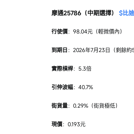
摩通25786（中期選擇） 
$比迪
行使價
：98.04元（輕微價內）
到期日
：2026年7月23日（剩餘約
實際槓桿
：5.3倍
引伸波幅
：40.7%
街貨量
：0.29%（街貨極低）
現價
：0.193元