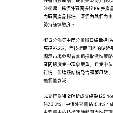
共有15隻產品，提供突破博弈核
注範疇；遠價外區間多達106隻
內區間產品稀缺，深價內與價內主
勢持謹慎態度。
街貨分佈集中度分析街貨總量達19
高達97.2%，而技術範圍內的貼近
顯示市場參與者普遍採取激進策略
區間過度集中現象嚴重，且集中位
行情，但這種結構隱含顯著風險，
速價值衰減。
成交行為特徵解析成交總額125,4
佔33.2%，中價外區間佔15.4
主要集中於技術活動範圍內進行理