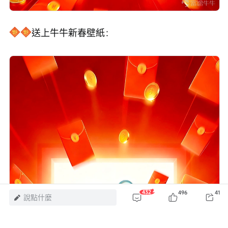
送上牛牛新春壁紙：
432
496
41
說點什麼