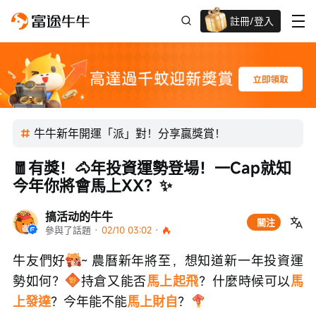
註冊/登入
迎新驚喜賞 股票/BTC等任你揀!
牛牛新年開運「派」對！分享贏獎賞！
🧧有獎！🐴年投資運勢登場！一Cap就知
今年你將會馬上XX？✨
搞活动的牛牛
關注
參與了話題
 · 
02/10 03:02
 · 
牛友們好
~ 農曆新年將至，想知道新一年投資運
勢如何？
持倉又能否
馬上起飛
？什麼時候可以
馬
上發達
？今年能不能
馬上財自
？