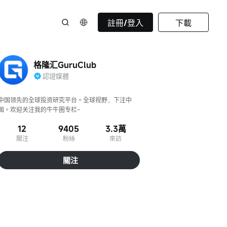
註冊/登入
下載
格隆汇GuruClub
認證媒體
中国领先的全球投资研究平台。全球视野，下注中
国。欢迎关注我的牛牛圈专栏~
12
9405
3.3萬
關注
粉絲
來訪
關注