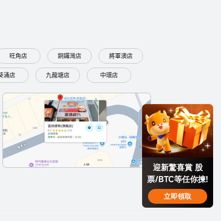
旺角店
銅鑼灣店
將軍澳店
葵涌店
九龍塘店
中環店
迎新驚喜賞 股
票/BTC等任你揀!
立即領取