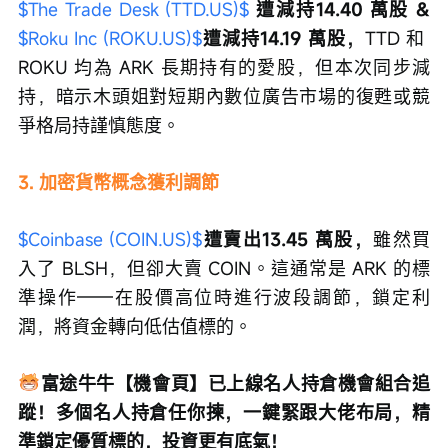
$The Trade Desk (TTD.US)$
 遭減持14.40 萬股 & 
$Roku Inc (ROKU.US)$
遭減持14.19 萬股，
TTD 和 
ROKU 均為 ARK 長期持有的愛股，但本次同步減
持，暗示木頭姐對短期內數位廣告市場的復甦或競
爭格局持謹慎態度。
3. 加密貨幣概念獲利調節
$Coinbase (COIN.US)$
遭賣出13.45 萬股，
雖然買
入了 BLSH，但卻大賣 COIN。這通常是 ARK 的標
準操作——在股價高位時進行波段調節，鎖定利
潤，將資金轉向低估值標的。
富途牛牛【機會頁】已上線名人持倉機會組合追
蹤！多個名人持倉任你揀，一鍵緊跟大佬布局，精
準鎖定優質標的，投資更有底氣！