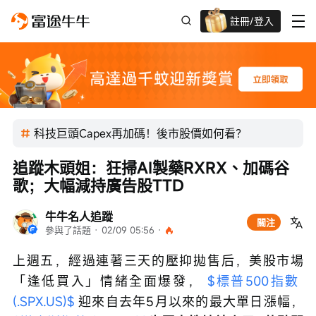
註冊/登入
迎新驚喜賞 股票/BTC等任你揀!
科技巨頭Capex再加碼！後市股價如何看？
追蹤木頭姐：狂掃AI製藥RXRX、加碼谷
歌；大幅減持廣告股TTD
牛牛名人追蹤
關注
參與了話題
 · 
02/09 05:56
 · 
上週五，經過連著三天的壓抑拋售后，美股市場
「逢低買入」情緒全面爆發， 
$標普500指數 
(.SPX.US)$
 迎來自去年5月以來的最大單日漲幅， 