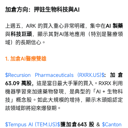
加倉方向：押註生物科技與AI
上週五，ARK 的買入重心非常明確，集中在
AI 製藥
與
科技巨頭
，顯示其對AI落地應用（特別是醫療領
域）的長期信心。
1. 加倉AI醫療雙雄
$Recursion Pharmaceuticals (RXRX.US)$
:
加倉
63.09 萬股，
這是當日最大手筆的買入。RXRX 利用
機器學習來加速藥物發現，是典型的「AI + 生物科
技」概念股。如此大規模的增持，顯示木頭姐認定
該領域即將迎來爆發期。
$Tempus AI (TEM.US)$
獲加倉643 股
 & 
$Canton 