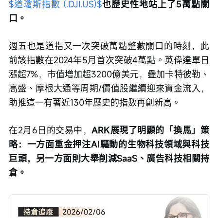
$道瓊斯指數 (.DJI.US)$
也歷史性地站上了5萬點關
口。
週五也是道指又一次突破萬點整數關口的時刻，此
前該指數在2024年5月首次突破4萬點。英偉達單日
漲超7%，市值增加超3200億美元，疊加卡特彼勒、
高盛、摩根大通等周期/價值股繼續迎來資金流入，
助推這一有著近130年歷史的指數再創新高。
在2月6日的交易中，
ARK展現了明顯的「換馬」策
略：一方面重金押注AI驅動的生物科技領域與科技
巨頭，另一方面則大舉削減SaaS、廣告科技相關持
倉。