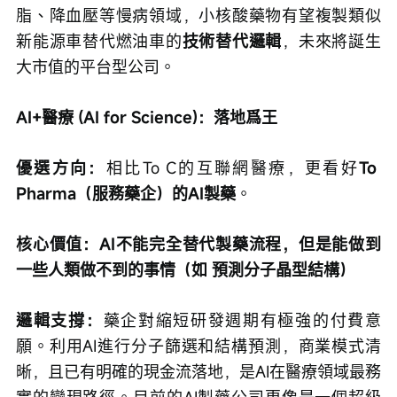
脂、降血壓等慢病領域，小核酸藥物有望複製類似
新能源車替代燃油車的
技術替代邏輯
，未來將誕生
大市值的平台型公司。
AI+醫療 (AI for Science)：落地爲王
優選方向：
相比To C的互聯網醫療，更看好
To 
Pharma（服務藥企）的AI製藥
。
核心價值：AI不能完全替代製藥流程，但是能做到
一些人類做不到的事情（如 預測分子晶型結構）
邏輯支撐：
藥企對縮短研發週期有極強的付費意
願。利用AI進行分子篩選和結構預測，商業模式清
晰，且已有明確的現金流落地，是AI在醫療領域最務