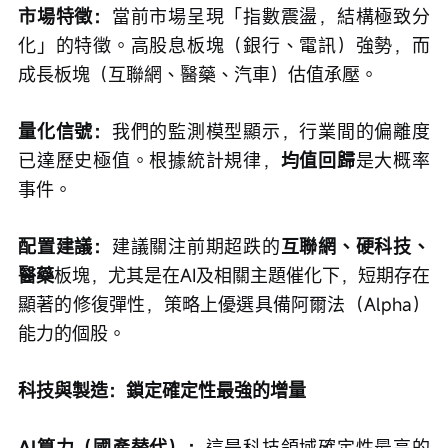
市場特徵：
當前市場呈現「指數震盪，結構極致分
化」的特徵。高股息板塊（銀行、電訊）強勢，而
成長板塊（互聯網、醫藥、汽車）估值承壓。
量化信號：
我們的監測模型顯示，行業間的偏離度
已達歷史極值。根據統計規律，
均值回歸
是大概率
事件。
配置建議：
建議關注前期超跌的
互聯網、硬科技、
醫藥
板塊，尤其是在AI及相關主題催化下，短期存在
顯著的修復彈性，策略上優選具備阿爾法（Alpha）
能力的個股。
科技與製造：鎖定確定性最強的增量
AI算力（國產替代）：
這是科技領域確定性最高的