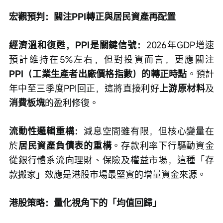
宏觀預判：關注PPI轉正與居民資產再配置
經濟溫和復甦，PPI是關鍵信號：
2026年GDP增速
預計維持在5%左右，但對投資而言，更應關注
PPI（工業生產者出廠價格指數）的轉正時點
。預計
年中至三季度PPI回正，這將直接利好
上游原材料
及
消費板塊
的盈利修復。
流動性邏輯重構：
減息空間雖有限，但核心變量在
於
居民資產負債表的重構
。存款利率下行驅動資金
從銀行體系流向理財、保險及權益市場，這種「存
款搬家」效應是港股市場最堅實的增量資金來源。
港股策略：量化視角下的「均值回歸」