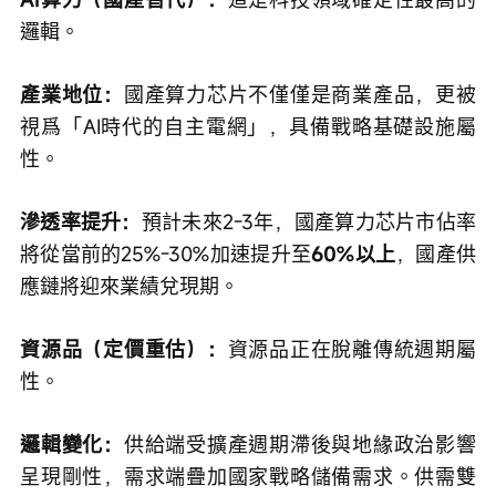
邏輯。
產業地位：
國產算力芯片不僅僅是商業產品，更被
視爲「AI時代的自主電網」，具備戰略基礎設施屬
性。
滲透率提升：
預計未來2-3年，國產算力芯片市佔率
將從當前的25%-30%加速提升至
60%以上
，國產供
應鏈將迎來業績兌現期。
資源品（定價重估）：
資源品正在脫離傳統週期屬
性。
邏輯變化：
供給端受擴產週期滯後與地緣政治影響
呈現剛性，需求端疊加國家戰略儲備需求。供需雙