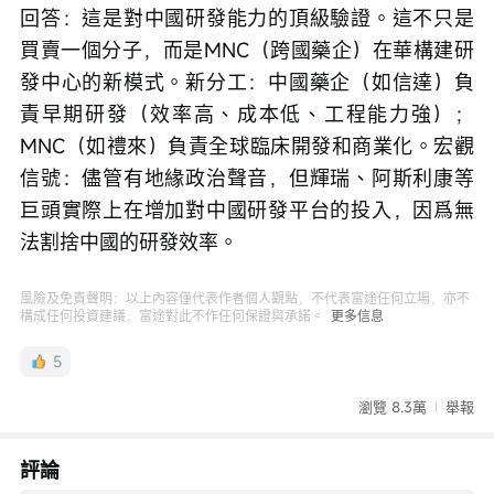
回答：這是對中國研發能力的頂級驗證。這不只是
買賣一個分子，而是MNC（跨國藥企）在華構建研
發中心的新模式。新分工：中國藥企（如信達）負
責早期研發（效率高、成本低、工程能力強）；
MNC（如禮來）負責全球臨床開發和商業化。宏觀
信號：儘管有地緣政治聲音，但輝瑞、阿斯利康等
巨頭實際上在增加對中國研發平台的投入，因爲無
法割捨中國的研發效率。
風險及免責聲明：以上內容僅代表作者個人觀點，不代表富途任何立場，亦不
構成任何投資建議，富途對此不作任何保證與承諾。
更多信息
5
瀏覽 8.3萬
舉報
評論