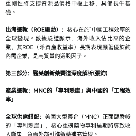
重剛性將支撐資源品價格中樞上移，具備長牛基
礎。
出海邏輯（ROE驅動）：
核心在於“中國工程效率的
全球變現。數據驗證顯示，海外收入佔比高的企
業，其ROE（淨資產收益率）長期表現顯著優於純
內需企業，是高質量的選股因子。
第三部分：醫藥創新藥賽道深度解析(張鈞)
產業邏輯：MNC的「專利懸崖」與中國的「工程效
率」
全球供需錯配：
美國大型藥企（MNC）正面臨嚴峻
的「專利懸崖」，核心重磅藥物專利過期將導致收
入斷崖，急需外部引進新藥補充管線。