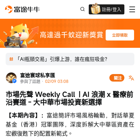
註冊/登入
迎新驚喜賞 股票/BTC等任你揀!
「AI瓶頸交易」引爆上游，誰在瘋狂吸金？
富途寰球私享匯
關注
參與了話題
 · 
02/09 03:08
市場先聲 Weekly Call  | AI 浪潮 x 醫療前
沿賽道 - 大中華市場投資新選擇
【本期內容】：
富途簡評市場風格輪動，對話華夏
基金（香港）冠軍團隊，深度拆解大中華區資產在
宏觀復甦下的配置新範式。