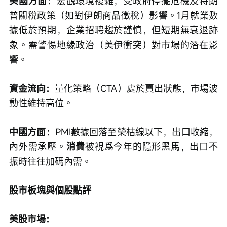
美國方面：
宏觀環境複雜，受政府停擺危機及特朗
普關稅政策（如對伊朗商品徵稅）影響。1月就業數
據低於預期，企業招聘趨於謹慎，但短期無衰退跡
象。需警惕地緣政治（美伊衝突）對市場的潛在影
響。
資金流向：
量化策略（CTA）處於賣出狀態，市場波
動性維持高位。
中國方面：
PMI數據回落至榮枯線以下，出口收縮，
內外需承壓。
消費
被視爲今年的隱形黑馬，出口不
振時往往加碼內需。
股市板塊與個股點評
美股市場：