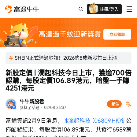
註冊/登入
迎新驚喜賞 股票/BTC等任你揀!
SHEIN正式通過聆訊！2026約8成新股首日上漲
新股定價 | 瀾起科技今日上市，獲逾700倍
認購，每股定價106.89港元，暗盤一手賺
4251港元
牛牛新股君
關注
參與了話題
 · 
02/08 23:37
富途資訊2月9日消息， 
$瀾起科技 (06809.HK)$
 公
佈配發結果，每股定價106.89港元，共發行6589萬