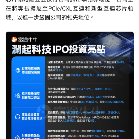
在將專長擴展至PCIe/CXL互連和新型互連芯片領
域，以進一步鞏固公司的領先地位。