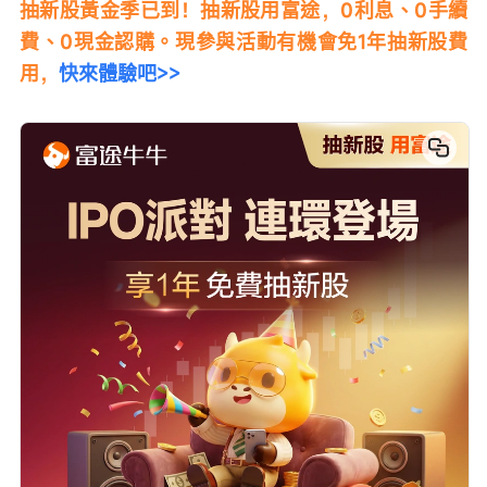
抽新股黃金季已到！抽新股用富途，0利息、0手續
費、0現金認購。現參與活動有機會免1年抽新股費
用，
快來體驗吧>>