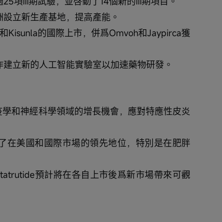
5項III期試驗，並啓動了14個新的III期項目。
洲設立新生產基地，提高產能。
ro和Kisunla的國際上市，併爲Omvoh和Jaypirca獲
合作建立新的人工智能實驗室以加速藥物研發。
法探索免疫學和神經科學領域的增長機會，應對特應性皮炎
大了在美國和國際市場的領先地位，特別是在肥胖
n和retatrutide預計將在各自上市後爲新市場帶來可觀