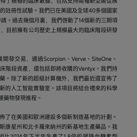
取得了積極的臨床數據，包括支持兩種新型腸促胰
atrutide的註冊性試驗。我們已在美國及全球40多個國家
胖症的申請。過去幾個月裏，我們啓動了14個新的三期項
nipatide，目前擁有公司歷史上規模最大的臨床階段研發
易，通過Scorpion、Verve、SiteOne、
臨床階段資產，還包括即將收購的Ventyx。我們持
藥。除了新的超級計算機外，我們最近還宣佈了
新的人工智能實驗室。該項目將結合禮來的科學
速藥物發現進程。
佈了在美國和歐洲建設多個新制造基地的計劃。
斯康星州和北卡羅來納州的新基地生產藥品。我
相比2024年下半年生產了1.8倍的腸降血糖素劑