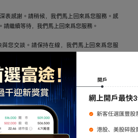
深表感謝。請稍候，我們馬上回來爲您服務。感
。請繼續等待，我們馬上回來爲您服務。
快與您交談。請保持在線，我們馬上回來爲您服
時間與耐心。請繼續在線等候，我們將在片刻後
的時間與耐心。請繼續在線等候，我們將在片刻
，歡迎參加禮來2025年第四季度業績電話會議。
。稍後我們將進行問答環節，屆時會提供相關指
按星號鍵再按零，我們的接線員將爲您提供線下
，投資者關係高級副總裁Mike Czapar，請繼