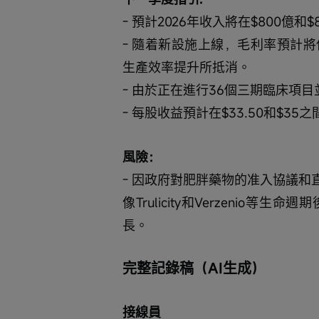
- 預計2026年收入將在$800億和
- 隨着新設施上線，毛利率預計
生產效率提升所抵消。
- 由於正在進行36個三期臨床項
- 每股收益預計在$33.50和$35之
風險：
- 因政府對肥胖藥物的准入協議
像Trulicity和Verzeni
長。
完整記錄稿（AI生成）
接線員