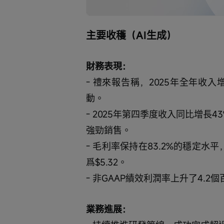
取
0%
0%
消
/
靜
音
主要收穫（AI生成）
財務表現：
- 禮來報告稱，2025年全年收入
動。
- 2025年第四季度收入同比增長43%
強勁銷售。
- 毛利率保持在83.2%的穩定水平
爲$5.32。
- 非GAAP績效利潤率上升了4.2個
業務進展：