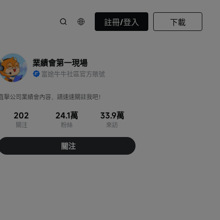
註冊/登入
下載
業績會第一現場
富途牛牛社區官方賬號
直擊公司業績會內容，請速速關註我吧！
202
24.1萬
33.9萬
關注
粉絲
來訪
關注