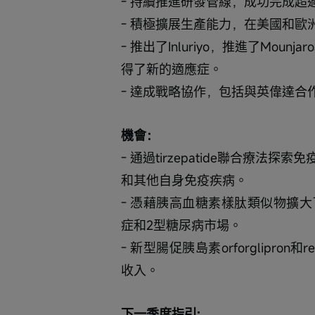
- 持續推進研發管線，成功完成超過2
- 積極擴展生產能力，在美國和歐
- 推出了Inluriyo，推進了Mounja
得了新的適應症。
- 達成戰略協作，包括與英偉達
機會：
- 通過tirzepatide聯合療
和其他自身免疫疾病。
- 憑藉胰高血糖素樣肽類似物擴
症和2型糖尿病市場。
- 新型腸促胰島素orforglipro
收入。
下一季度指引: