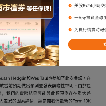
025年第四季度的業績電話會議。我是Mike 
裁。今天與我一同參加會議的有，禮來的董事長兼首
cas Montarce，首席科學及產品官Doctor Dan 
ne Brown，神經科學總裁Dr.Carole Ho，美國禮來
腫瘤學總裁兼業務發展負責人Jake Van Naarden，
以及心血管代謝健康總裁Ken Custer。
san Hedglin和Wes Taul也參加了此次會議。在
於當前預期做出預測並發表前瞻性聲明。由於包
素，我們的實際結果可能與此類預測存在重大差
差異的因素詳情，請參閱我們最新的Form 10K