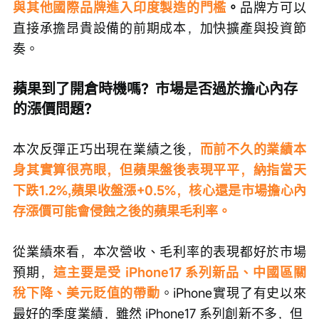
與其他國際品牌進入印度製造的門檻
。
品牌方可以
直接承擔昂貴設備的前期成本，加快擴產與投資節
奏。
蘋果到了開倉時機嗎？市場是否過於擔心內存
的漲價問題？
本次反彈正巧出現在業績之後，
而前不久的業績本
身其實算很亮眼，但蘋果盤後表現平平，納指當天
下跌1.2%,蘋果收盤漲+0.5%，核心還是市場擔心內
存漲價可能會侵蝕之後的蘋果毛利率。
從業績來看，本次營收、毛利率的表現都好於市場
預期，
這主要是受 iPhone17 系列新品、中國區關
稅下降、美元貶值的帶動
。iPhone實現了有史以來
最好的季度業績，雖然 iPhone17 系列創新不多，但 