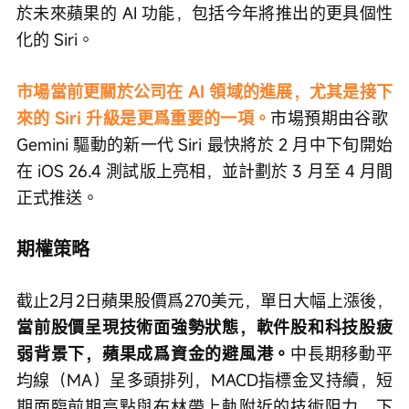
於未來蘋果的 AI 功能，包括今年將推出的更具個性
化的 Siri。
市場當前更關於公司在 AI 領域的進展，尤其是接下
來的 Siri 升級是更爲重要的一項。
市場預期由谷歌 
Gemini 驅動的新一代 Siri 最快將於 2 月中下旬開始
在 iOS 26.4 測試版上亮相，並計劃於 3 月至 4 月間
正式推送。
期權策略
截止2月2日蘋果股價爲270美元，單日大幅上漲後，
當前股價呈現技術面強勢狀態，軟件股和科技股疲
弱背景下，蘋果成爲資金的避風港。
中長期移動平
均線（MA）呈多頭排列，MACD指標金叉持續，短
期面臨前期高點與布林帶上軌附近的技術阻力，下