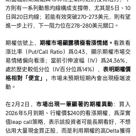
方則有一系列動態均線構成支撐帶，尤其是5日、10
日與20日均線；若能有效突破270-273美元，則有望
進一步上行，下一阻力位在278-280美元關口。
期權信號上，
期權市場顯露積極看漲情緒。
看跌看
漲比率（Put/Call Ratio）爲0.43，顯示期權市場交
易情緒偏向看漲；當前引伸波幅（IV）爲24.36%，
處於歷史較低分位（IV百分位爲14%），
表明期權價
格相對「便宜」，
市場未預期短期內會出現極端波
動。
在2月2日，
市場出現一筆顯著的期權異動
：買入
2026年5月到期、行權價$240的看漲期權，爲深實
值leap call策略，表示該投資者可能長期看好，不想
佔用大量現金買正股，而是利用期權的高Delta獲得