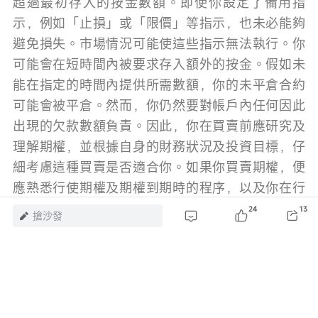
超過最初存入的按金數額。即使你設定了備用指
示，例如「止損」或「限價」等指示，也未必能夠
避免損失。市場情況可能使這些指示無法執行。你
可能會在短時間內被要求存入額外的按金。假如未
能在指定的時間內提供所需數額，你的未平倉合約
可能會被平倉。然而，你仍然要對帳戶內任何因此
出現的欠款數額負責。因此，你在買賣前應研究及
理解期權，並根據自身的財務狀況及投資目標，仔
細考慮這種買賣是否適合你。如果你買賣期權，便
應熟悉行使期權及期權到期時的程序，以及你在行
使期權及期權到期時的權利與責任。
24
13
搶沙發
風險及免責聲明：以上內容僅代表作者個人觀點，不代表富途任何立場，亦不
構成任何投資建議，富途對此不作任何保證與承諾。
更多信息
24
瀏覽 43.7萬
舉報