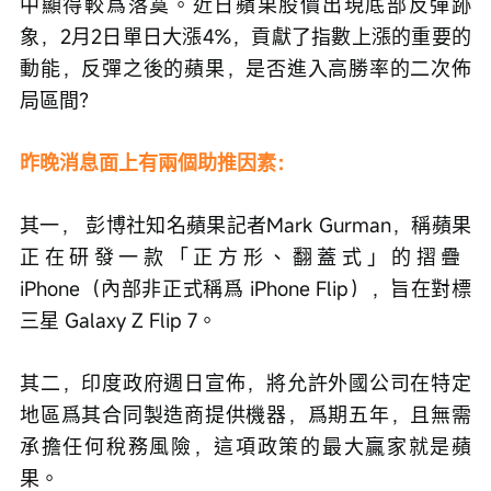
中顯得較爲落寞。近日蘋果股價出現底部反彈跡
象，2月2日單日大漲4%，貢獻了指數上漲的重要的
動能，反彈之後的蘋果，是否進入高勝率的二次佈
局區間？
昨晚消息面上有兩個助推因素：
其一， 彭博社知名蘋果記者Mark Gurman，稱蘋果
正在研發一款「正方形、翻蓋式」的摺疊 
iPhone（內部非正式稱爲 iPhone Flip），旨在對標
三星 Galaxy Z Flip 7。
其二，印度政府週日宣佈，將允許外國公司在特定
地區爲其合同製造商提供機器，爲期五年，且無需
承擔任何稅務風險，這項政策的最大贏家就是蘋
果。