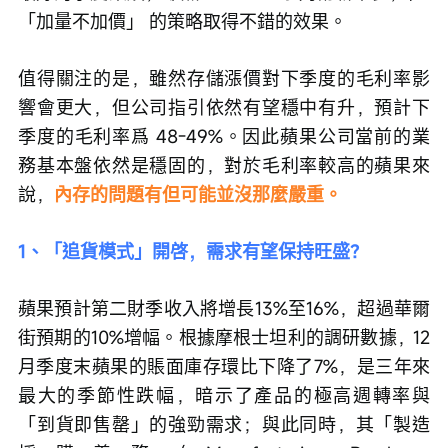
「加量不加價」 的策略取得不錯的效果。
值得關注的是，雖然存儲漲價對下季度的毛利率影
響會更大，但公司指引依然有望穩中有升，預計下
季度的毛利率爲 48-49%。因此蘋果公司當前的業
務基本盤依然是穩固的，對於毛利率較高的蘋果來
說，
內存的問題有但可能並沒那麼嚴重。
1、「追貨模式」開啓，需求有望保持旺盛？
蘋果預計第二財季收入將增長13%至16%，超過華爾
街預期的10%增幅。根據摩根士坦利的調研數據，12
月季度末蘋果的賬面庫存環比下降了7%，是三年來
最大的季節性跌幅，暗示了產品的極高週轉率與
「到貨即售罄」的強勁需求；與此同時，其「製造