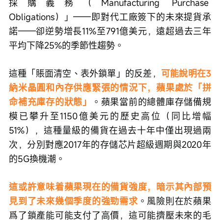
採購義務（Manufacturing Purchase 
Obligations）」——即對代工廠簽下的未來提貨承
諾——卻逆勢增長11%至791億美元，遠超過去三年
平均下降25%的季節性趨勢。
這種「賬面清空、表外鎖單」的反差，
可能說明在3
納米晶圓和內存供應緊張的情況下，蘋果處於「拼
命補充庫存的狀態」
。蘋果當前的總體庫存儲備規
模已攀升至1150億美元的歷史高位（同比增幅
51%），這種量級的備貨在過去十年中僅出現過兩
次，分別對應2017年的存儲芯片超級週期與2020年
的5G換機潮。
這或許意味着蘋果現在的備貨強度，暗示其內部預
見到了未來幾個季度的強勁需求
。風險則在於蘋果
爲了鎖產能可能支付了高價，這可能擠壓未來的毛