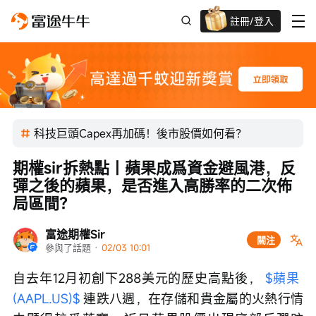
註冊/登入
迎新驚喜賞 股票/BTC等任你揀!
科技巨頭Capex再加碼！後市股價如何看？
期權sir拆熱點丨蘋果成爲資金避風港，反
彈之後的蘋果，是否進入高勝率的二次佈
局區間？
富途期權Sir
關注
參與了話題
 · 
02/03 10:01
自去年12月初創下288美元的歷史高點後， 
$蘋果 
(AAPL.US)$
 連跌八週，在存儲和貴金屬的火熱行情