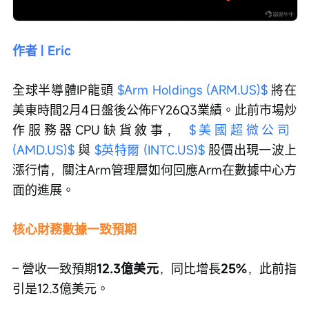
作者 | Eric
全球半導體IP龍頭 
$Arm Holdings (ARM.US)$
 將在
美東時間2月4日盤後公佈FY26Q3業績。此前市場炒
作服務器CPU缺貨敘事， 
$美國超微公司 
(AMD.US)$
 與 
$英特爾 (INTC.US)$
 股價出現一波上
漲行情，關注Arm管理層如何回應Arm在數據中心方
面的進展。
核心財務數據一致預期
– 營收一致預期
12.3億美元
，同比增長
25%
，此前指
引是12.3億美元。