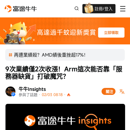
註冊/登入
迎新驚喜賞 股票/BTC等任你揀!
再遭業績殺？AMD績後重挫超17%！
9次業績僅2次收漲！Arm這次能否靠「服
務器缺貨」打破魔咒？
牛牛Insights
關注
參與了話題
 · 
02/03 08:18
 · 