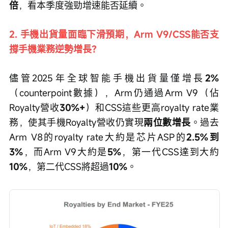
倍
，看本季度強勁增速能否延續。
2. 手機出貨量面臨下滑預期，Arm V9/CSS能否支
撐手機業務逆勢增長？
儘管2025年全球智能手機出貨量僅增長
2%
（counterpoint數據），Arm仍通過Arm V9（佔
Royalty營收
30%+
）和CSS這些更高royalty rate業
務，使其手機Royalty營收仍實現
兩位數增長
。過去
Arm V8的royalty rate大約是芯片ASP的
2.5%到
3%
，而Arm V9大約是
5%
，第一代CSS達到大約
10%
，第二代CSS將超過
10%
。