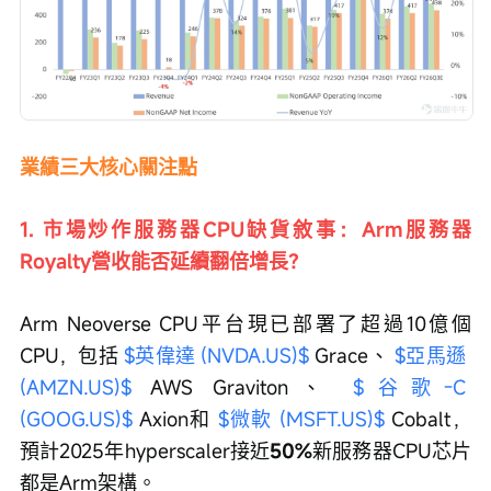
業績三大核心關注點
1. 市場炒作服務器CPU缺貨敘事：Arm服務器
Royalty營收能否延續翻倍增長？
Arm Neoverse CPU平台現已部署了超過10億個
CPU，包括 
$英偉達 (NVDA.US)$
 Grace、 
$亞馬遜 
(AMZN.US)$
 AWS Graviton、 
$谷歌-C 
(GOOG.US)$
 Axion和 
$微軟 (MSFT.US)$
 Cobalt，
預計2025年hyperscaler接近
50%
新服務器CPU芯片
都是Arm架構。