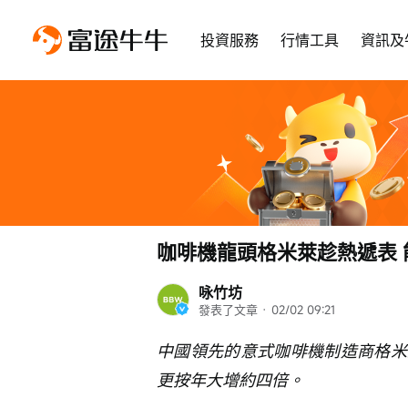
投資服務
行情工具
資訊及
咖啡機龍頭格米萊趁熱遞表
咏竹坊
發表了文章
 · 
02/02 09:21
中國領先的意式咖啡機制造商格米
更按年大增約四倍。