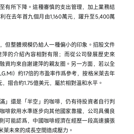
至有所下降。這種審慎的支出管理，加上業務結
去年首九個月由1,160萬元，躍升至5,400萬
，但整體規模仍給人一種偏小的印象。招股文件
建萍的介紹內容相對有限；而從公司發展歷史來
所有融資均來自謝建萍的親友圈。另一方面，若以全
LG.MI）約17倍的市盈率作爲參考，按格米萊去年
元，摺合約1.75億美元，屬於相對溫和水平。
滿」還是「半空」的咖啡，仍有待投資者自行判
咖啡飲用水準逐步向其他國家靠攏，公司具備良
則可能認爲，中國咖啡經濟在經歷一段高速擴張
米萊未來的成長空間造成壓力。