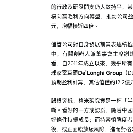
的行政及研發開支仍大致持平，甚
構向高毛利方向轉型，推動公司盈利在
元，增幅接近四倍。
儘管公司對自身發展前景表述積極
中，有關創辦人兼董事會主席謝
看，自2011年成立以來，幾乎
球家電巨頭
De’Longhi Group
（D
預期盈利計算，其估值僅約12.2億
歸根究柢，格米萊究竟是一杯「半
斷。看好的一方或認爲，隨着中國
好條件持續成長；而持審慎態度者
後，或正面臨放緩風險，進而對格