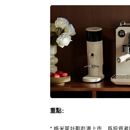
重點：
* 格米萊計劃赴港上市，爲投資