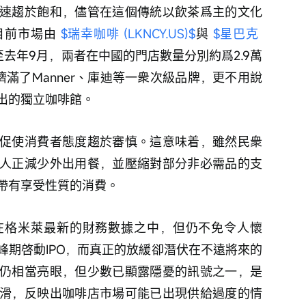
速趨於飽和，儘管在這個傳統以飲茶爲主的文化
前市場由 
$瑞幸咖啡 (LKNCY.US)$
與 
$星巴克 
至去年9月，兩者在中國的門店數量分別約爲2.9萬
擠滿了Manner、庫迪等一衆次級品牌，更不用說
出的獨立咖啡館。
促使消費者態度趨於審慎。這意味着，雖然民衆
人正減少外出用餐，並壓縮對部分非必需品的支
帶有享受性質的消費。
在格米萊最新的財務數據之中，但仍不免令人懷
峰期啓動IPO，而真正的放緩卻潛伏在不遠將來的
仍相當亮眼，但少數已顯露隱憂的訊號之一，是
滑，反映出咖啡店市場可能已出現供給過度的情