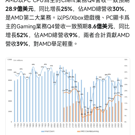
AMD以PC CPU爲主的Client業務Q4營收一致預期
28.9億美元
，同比增長
25%
，佔AMD總營收
30%
，
是AMD第二大業務。以PS/Xbox遊戲機、PC顯卡爲
主的Gaming業務Q4營收一致預期
8.6億美元
，同比
增長
52%
，佔AMD總營收
9%
，兩者合計貢獻AMD
營收
39%
，對AMD舉足輕重。