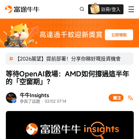
註冊/登入
迎新驚喜賞 股票/BTC等任你揀!
【2026展望】提前部署！分享你睇好嘅投資機會
等待OpenAI救場：AMD如何撐過這半年
的「空窗期」？
牛牛Insights
關注
參與了話題
 · 
02/02 07:14