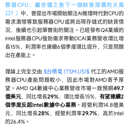
務器CPU：繼存儲之後下一個缺貨漲價的大風
口？
》
中，曾提出市場開始關注AI推理時代對CPU的
需求激增導致服務器CPU或將出現存儲式的缺貨情
況，後續也引起華爾街的關注。已經發布Q4業績的
Intel服務器CPU強勁需求帶動DCAI業務營收環比增
長15%，利潤率也連續6個季度環比提升，只是問題
出在產能上。
理論上完全交由 
$台積電 (TSM.US)$
 代工的AMD服
務器CPU產能問題較小，因此市場對AMD寄予厚
望。AMD Q4數據中心業務營收市場一致預期
49.7
億美元
，同比增長
29%
，環比增長15%，
有望連續2
個季度反超Intel數據中心業務
。經營利潤14.8億美
元，同比增長
28%
，經營利潤率
29.7%
，高於Intel
的26.4%。