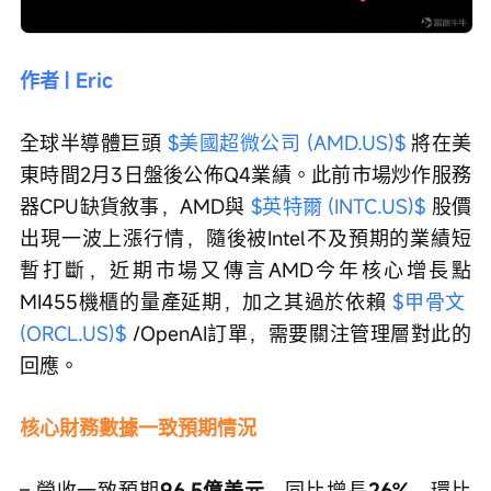
作者 | Eric
全球半導體巨頭 
$美國超微公司 (AMD.US)$
 將在美
東時間2月3日盤後公佈Q4業績。此前市場炒作服務
器CPU缺貨敘事，AMD與 
$英特爾 (INTC.US)$
 股價
出現一波上漲行情，隨後被Intel不及預期的業績短
暫打斷，近期市場又傳言AMD今年核心增長點
MI455機櫃的量產延期，加之其過於依賴 
$甲骨文 
(ORCL.US)$
 /OpenAI訂單，需要關注管理層對此的
回應。
核心財務數據一致預期情況
– 營收一致預期
96.5億美元
，同比增長
26%
，環比