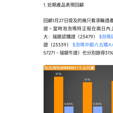
1. 近期產品表現回顧
回顧1月27日提及的幾只看漲輪
證。當時泡泡瑪特正股在兩日內上
大：瑞銀認購證（23479） 
$泡瑪瑞
證（23339） 
$泡瑪中銀六五購A.C (
57271、瑞銀牛證）也分別錄得31