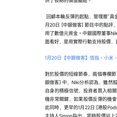
供了長期的價值錨點。
 回顧本輪反彈的起點，管理層“真金白銀”的回購是點燃市場信心的第一把火。根據1
月20日 [中銀做客] 節目中的
用了數億元資金。中銀國際董事Ni
面看好，是用實際行動支持股價，
1月20日【中銀做客】恆指、小
對於股價的短線節奏，兩個專欄節目
銀做客] 中，Niki分析認為，
自身的積極信號，投資者買入相關
機非常關鍵，如果股價反彈的機會
此同時，更早的1月22日 [港股Po
主持人Simon指出，當時股價站上