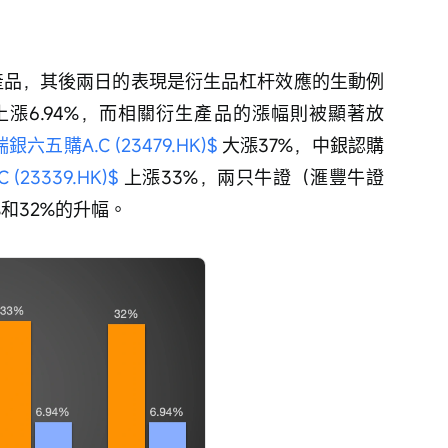
證產品，其後兩日的表現是衍生品杠杆效應的生動例
漲6.94%，而相關衍生產品的漲幅則被顯著放
銀六五購A.C (23479.HK)$
 大漲37%，中銀認購
23339.HK)$
 上漲33%，兩只牛證（滙豐牛證
%和32%的升幅。