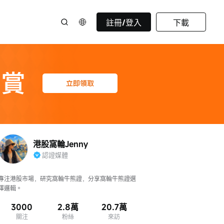
註冊/登入
下載
港股窩輪Jenny
認證媒體
專注港股市場，研究窩輪牛熊證，分享窩輪牛熊證選
擇邏輯。
3000
2.8萬
20.7萬
關注
粉絲
來訪