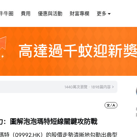
牛牛圈
費用
優惠與活動
財富專欄
更多
1440萬次瀏覽 · 1898篇内容
力：圖解泡泡瑪特短線關鍵攻防戰
瑪特（09992.HK）的股價走勢清晰地勾勒出典型