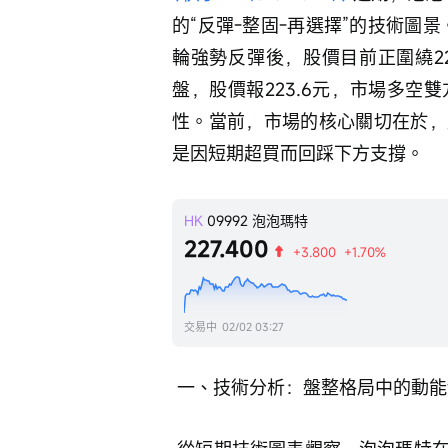
的“反彈-整固-再選擇”的技術圖
輪強勢反彈後，股價目前正圍繞2
盤，股價報223.6元，市場多
性。當前，市場的核心關切在於，
是因短期超買而回踩下方支撐。
HK
09992
泡泡瑪特
227.400
+3.800
+1.70%
交易中
02/02 03:27
 一、技術分析：盤整格局中的動