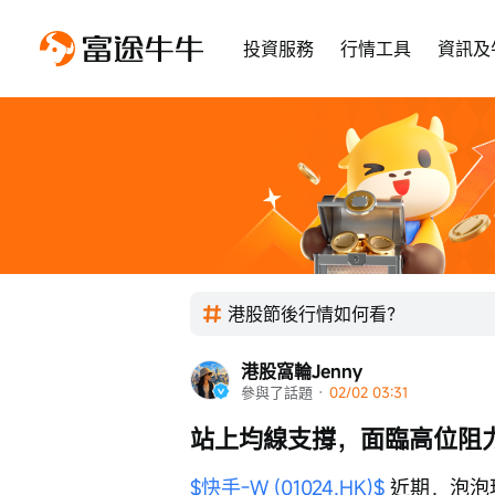
投資服務
行情工具
資訊及
港股節後行情如何看？
港股窩輪Jenny
參與了話題
 · 
02/02 03:31
站上均線支撐，面臨高位阻
$快手-W (01024.HK)$
 近期，泡泡