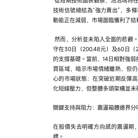
 從短期技術圖表觀察，泡泡瑪特在連續上漲後，已明確進入高位盤整階段。最新的
技術信號總結為“強力賣出”，多
動能正在減弱，市場面臨獲利了結
 然而，分析並未陷入全面的悲觀。一個值得關注的積極現象是，股價始終穩固地堅
守在30日（200.48元）及60
的支撐基礎。當前，14日相對強弱
買區域，暗示市場情緒雖熱，但仍
心的市場狀態：在突破近期反彈高
化短線壓力，但整體多頭架構並未
關鍵支持與阻力：震盪箱體邊界分
在股價失去明確方向感的震盪期
標。