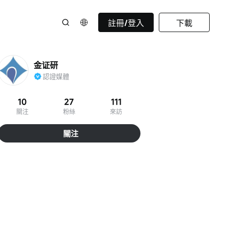
註冊/登入
下載
金证研
認證媒體
10
27
111
關注
粉絲
來訪
關注