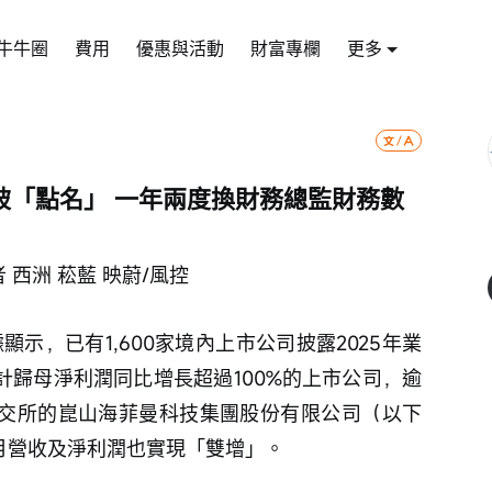
牛牛圈
費用
優惠與活動
財富專欄
更多
被「點名」 一年兩度換財務總監財務數
 西洲 菘藍 映蔚/風控
顯示，已有1,600家境內上市公司披露2025年業
計歸母淨利潤同比增長超過100%的上市公司，逾
北交所的崑山海菲曼科技集團股份有限公司（以下
9月營收及淨利潤也實現「雙增」。