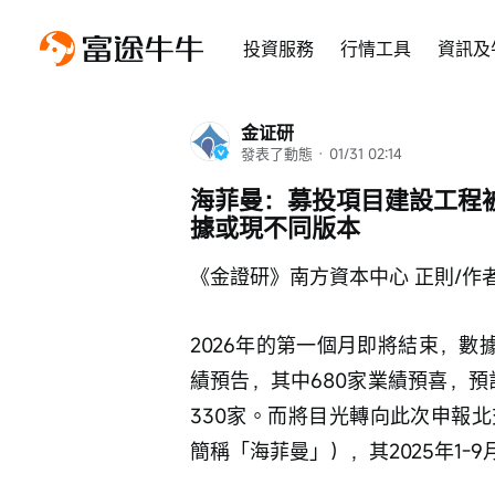
投資服務
行情工具
資訊及
金证研
發表了動態
 · 
01/31 02:14
海菲曼：募投項目建設工程
據或現不同版本
《金證研》南方資本中心 正則/作者
2026年的第一個月即將結束，數據
績預告，其中680家業績預喜，預
330家。而將目光轉向此次申報
簡稱「海菲曼」），其2025年1-