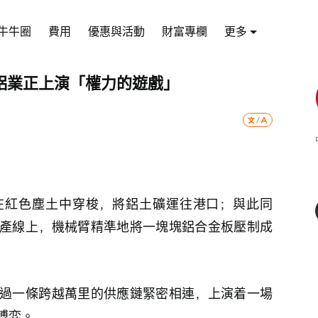
牛牛圈
費用
優惠與活動
財富專欄
更多
鋁業正上演「權力的遊戲」
在紅色塵土中穿梭，將鋁土礦運往港口；與此同
產線上，機械臂精準地將一塊塊鋁合金板壓制成
過一條跨越萬里的供應鏈緊密相連，上演着一場
博弈。