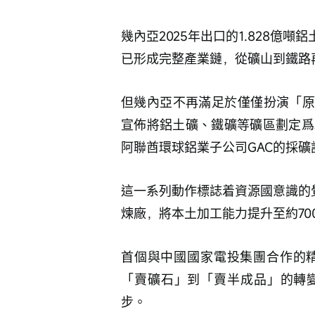
幾內亞2025年出口的1.828億
已形成完整產業鏈，從礦山到鐵路
但幾內亞不再滿足於僅僅扮演「原
宣佈將鋁土礦、鐵礦等礦區劃定爲
阿聯酋環球鋁業子公司GAC的採礦
這一系列動作標誌着資源國意識的覺
煉廠，將本土加工能力提升至約70
首個與中國國家電投集團合作的精
「賣礦石」到「賣半成品」的轉
步。