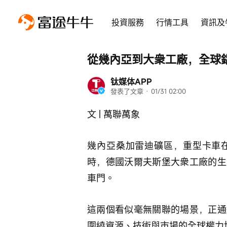
投資服務
行情工具
資訊及
從幾內亞到大衆工廠，全球
钛媒体APP
發表了文章
 · 
01/31 02:00
文 | 萬聯萬象
幾內亞桑加雷迪礦區，重型卡車
時，德國沃爾夫斯堡大衆工廠的生
車門。
這兩個看似毫無關聯的場景，正通
圍繞資源、技術與市場的全球權力