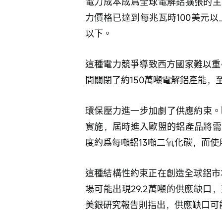
電力成本成爲全球電解鋁擴張的主
力價格已達到每兆瓦時100美元
以下。
這種電力競爭導致西方國家難以重
間關閉了約150萬噸電解鋁產能，
環保壓力進一步加劇了供應約束。歐
實施，屆時進入歐盟的鋁產品將需
度約爲每噸鋁13噸二氧化碳，而
這種結構性約束正在創造全球鋁市
場可能出現29.2萬噸的供應缺口，
美銀研究報告則指出，供應缺口可