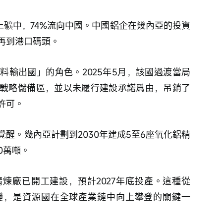
噸鋁土礦中，74%流向中國。中國鋁企在幾內亞的投資
再到港口碼頭。
料輸出國」的角色。2025年5月，該國過渡當局
戰略儲備區，並以未履行建設承諾爲由，吊銷了
許可。
醒。幾內亞計劃到2030年建成5至6座氧化鋁精
0萬噸。
煉廠已開工建設，預計2027年底投產。這種從
變，是資源國在全球產業鏈中向上攀登的關鍵一