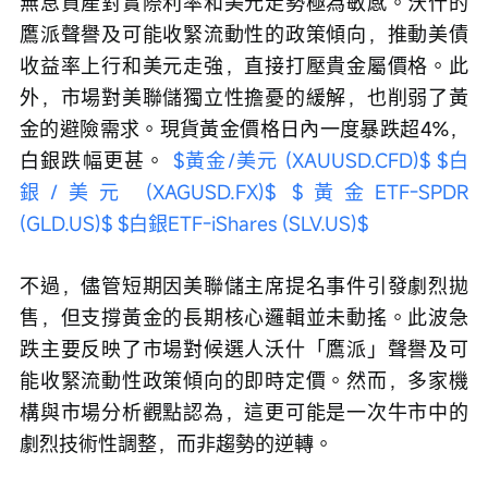
無息資產對實際利率和美元走勢極為敏感。沃什的
鷹派聲譽及可能收緊流動性的政策傾向，推動美債
收益率上行和美元走強，直接打壓貴金屬價格。此
外，市場對美聯儲獨立性擔憂的緩解，也削弱了黃
金的避險需求。現貨黃金價格日內一度暴跌超4%，
白銀跌幅更甚。 
$黃金/美元 (XAUUSD.CFD)$
$白
銀/美元 (XAGUSD.FX)$
$黃金ETF-SPDR 
(GLD.US)$
$白銀ETF-iShares (SLV.US)$
不過，儘管短期因美聯儲主席提名事件引發劇烈拋
售，但支撐黃金的長期核心邏輯並未動搖。此波急
跌主要反映了市場對候選人沃什「鷹派」聲譽及可
能收緊流動性政策傾向的即時定價。然而，多家機
構與市場分析觀點認為，這更可能是一次牛市中的
劇烈技術性調整，而非趨勢的逆轉。