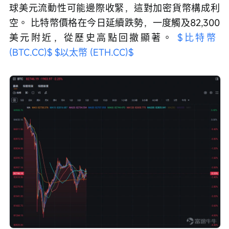
球美元流動性可能邊際收緊，這對加密貨幣構成利
空。 比特幣價格在今日延續跌勢，一度觸及82,300
美元附近，從歷史高點回撤顯著。 
$比特幣 
(BTC.CC)$
$以太幣 (ETH.CC)$