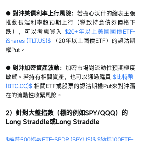
● 對沖美債利率上行風險：
若擔心沃什的縮表主張
推動長端利率超預期上行（導致持倉債券價格下
跌），可以考慮買入 
$20+年以上美國國債ETF-
iShares (TLT.US)$
 （20年以上國債ETF）的認沽期
權Put。
● 對沖加密資產波動：
加密市場對流動性預期極度
敏感。若持有相關資產，也可以通過購買 
$比特幣 
(BTC.CC)$
 相關ETF或股票的認沽期權Put來對沖潛
在的流動性收緊風險。
2）針對大盤指數（標的例如SPY/QQQ）的
Long Straddle或Long Straddle
$標普500指數ETF-SPDR (SPY.US)$
$納指100ETF-