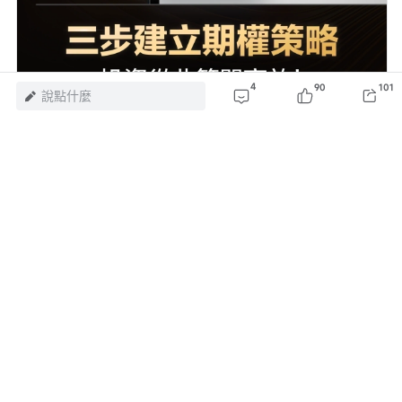
4
90
101
說點什麼
好了，今天就說到這裡。歡迎
點擊此處
加入學習，
後續專欄有更新時則會收到提醒。若有具體的內容
建議，也強烈歡迎大家提出！
最後，帶一個小福利給牛友們，歡迎牛友們領取
期
權新手禮包
（
*本活動僅限HK特邀用戶參與，點擊了
解
活動詳細規則>>
）