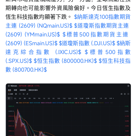
期轉向也可能影響外資風險偏好。今日恆生指數及
恆生科技指數均顯著下跌。 
$納斯達克100指數期貨
主連 (2609) (NQmain.US)$
$道瓊斯指數期貨主連 
(2609) (YMmain.US)$
$標普500指數期貨主連 
(2609) (ESmain.US)$
$道瓊斯指數 (.DJI.US)$
$納斯
達克綜合指數 (.IXIC.US)$
$標普500指數 
(.SPX.US)$
$恒生指數 (800000.HK)$
$恒生科技指
數 (800700.HK)$