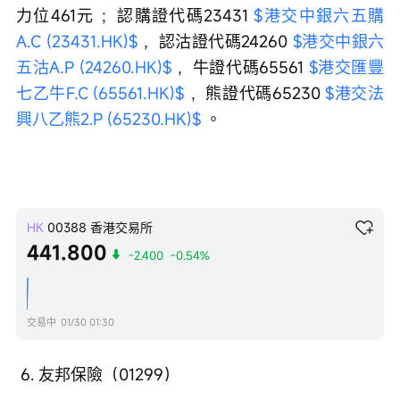
力位461元 ；認購證代碼23431 
$港交中銀六五購
A.C (23431.HK)$
 ，認沽證代碼24260 
$港交中銀六
五沽A.P (24260.HK)$
 ，牛證代碼65561 
$港交匯豐
七乙牛F.C (65561.HK)$
 ，熊證代碼65230 
$港交法
興八乙熊2.P (65230.HK)$
 。
HK
00388
香港交易所
441.800
-2.400
-0.54%
交易中
01/30 01:30
 6. 友邦保險（01299）