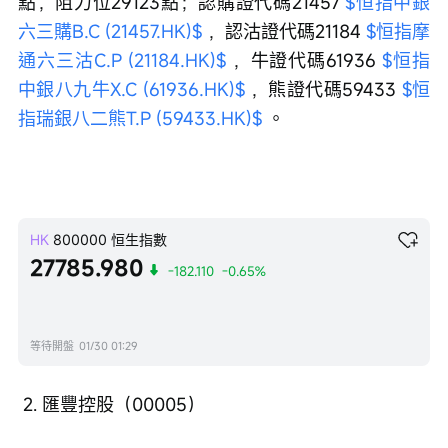
點，阻力位29123點；認購證代碼21457 
$恒指中銀
六三購B.C (21457.HK)$
 ，認沽證代碼21184 
$恒指摩
通六三沽C.P (21184.HK)$
 ，牛證代碼61936 
$恒指
中銀八九牛X.C (61936.HK)$
 ，熊證代碼59433 
$恒
指瑞銀八二熊T.P (59433.HK)$
 。
HK
800000
恒生指數
27785.980
-182.110
-0.65%
等待開盤
01/30 01:29
 2. 匯豐控股（00005）