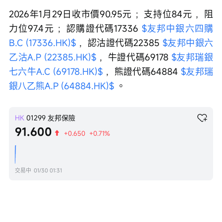
2026年1月29日收市價90.95元 ；支持位84元 ，阻
力位97.4元 ；認購證代碼17336 
$友邦中銀六四購
B.C (17336.HK)$
 ，認沽證代碼22385 
$友邦中銀六
乙沽A.P (22385.HK)$
 ，牛證代碼69178 
$友邦瑞銀
七六牛A.C (69178.HK)$
 ，熊證代碼64884 
$友邦瑞
銀八乙熊A.P (64884.HK)$
 。
HK
01299
友邦保險
91.600
+0.650
+0.71%
交易中
01/30 01:31