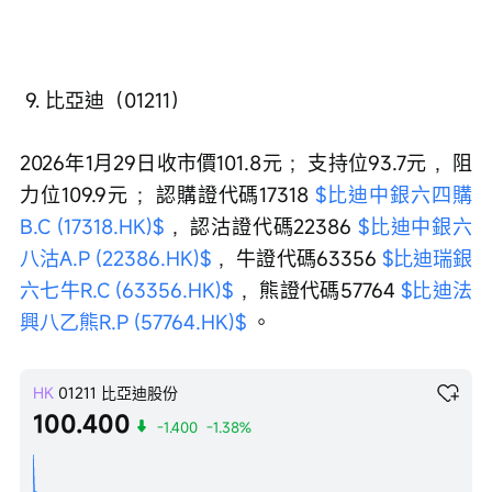
 9. 比亞迪（01211）
2026年1月29日收市價101.8元 ；支持位93.7元 ，阻
力位109.9元 ；認購證代碼17318 
$比迪中銀六四購
B.C (17318.HK)$
 ，認沽證代碼22386 
$比迪中銀六
八沽A.P (22386.HK)$
 ，牛證代碼63356 
$比迪瑞銀
六七牛R.C (63356.HK)$
 ，熊證代碼57764 
$比迪法
興八乙熊R.P (57764.HK)$
 。
HK
01211
比亞迪股份
100.400
-1.400
-1.38%