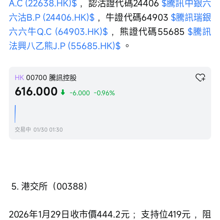
A.C (22638.HK)$
 ，認沽證代碼24406 
$騰訊中銀六
六沽B.P (24406.HK)$
 ，牛證代碼64903 
$騰訊瑞銀
六六牛Q.C (64903.HK)$
 ，熊證代碼55685 
$騰訊
法興八乙熊J.P (55685.HK)$
 。
HK
00700
騰訊控股
616.000
-6.000
-0.96%
交易中
01/30 01:30
 5. 港交所（00388）
2026年1月29日收市價444.2元 ；支持位419元 ，阻