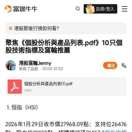
註冊/登入
新客限時
高達過千蚊獎賞
港股節後行情如何看？
聚焦《個股份析與產品列表.pdf》10只個
股技術指標及窩輪推薦
港股窩輪Jenny
關注
參與了話題
 · 
01/30 01:33
個股分析與產品列表(1).pdf
1.4M
 1. 恒指（HSI）
2026年1月29日收市價27968.09點；支持位26476