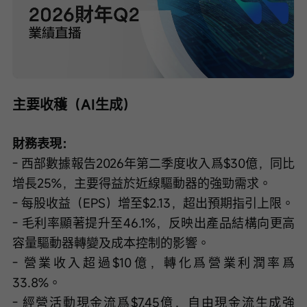
Loaded
:
Progress
:
取
0%
0%
消
/
播
靜
放
音
速
度
主要收穫（AI生成）
財務表現：
- 西部數據報告2026年第二季度收入爲$30億，同比
增長25%，主要得益於近線驅動器的強勁需求。
- 每股收益（EPS）增至$2.13，超出預期指引上限。
- 毛利率顯著提升至46.1%，反映出產品結構向更高
容量驅動器轉變及成本控制的影響。
- 營業收入超過$10億，轉化爲營業利潤率爲
33.8%。
- 經營活動現金流爲$7.45億，自由現金流生成強