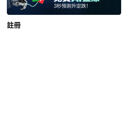
大家下午好，感謝您耐心等待。歡迎參加西部數據
2026財年第二季度電話會議。[操作員指示] 提醒一
註冊
下，本次電話會議正在錄音。
現在我將電話轉交給Ambrish Srivastava先生，投資
者關係副總裁。您可以開始了。
Ambrish Srivastava
感謝大家，下午好。今天和我一起參加會議的有
Irving Tan，西部數據首席執行官；以及Kris 
Sennesael，西部數據首席財務官。
在我們開始之前，請注意今天的討論將包含基於管