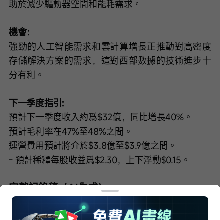
助於減少驅動器空間和能耗需求。
機會：
強勁的人工智能需求和雲計算增長正推動對高密度
存儲解決方案的需求，這對西部數據的技術進步十
分有利。
下一季度指引:
預計下一季度收入約爲$32億，同比增長40%。
預計毛利率在47%至48%之間。
運營費用預計將介於$3.8億至$3.9億之間。
- 預計稀釋每股收益爲$2.30，上下浮動$0.15。
完整記錄稿（AI生成）
接線員