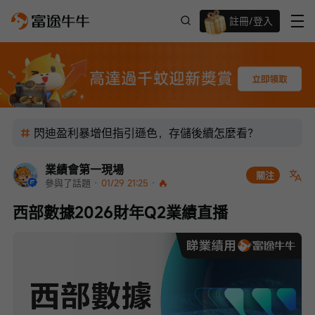
註冊/登入
迎新驚喜賞 股票/BTC等任你揀!
閃迪盈利暴增但指引遜色，存儲後續怎麼看？
業績會第一現場
關注
參與了話題
 · 
01/29 21:25
 · 
西部數據2026財年Q2業績直播