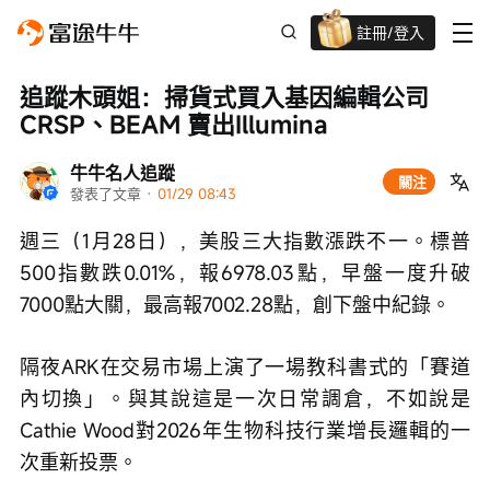
註冊/登入
迎新驚喜賞 股票/BTC等任你揀!
追蹤木頭姐：掃貨式買入基因編輯公司
CRSP、BEAM 賣出Illumina
牛牛名人追蹤
關注
發表了文章
 · 
01/29 08:43
週三（1月28日），美股三大指數漲跌不一。標普
500指數跌0.01%，報6978.03點，早盤一度升破
7000點大關，最高報7002.28點，創下盤中紀錄。
隔夜ARK在交易市場上演了一場教科書式的「賽道
內切換」。與其說這是一次日常調倉，不如說是
Cathie Wood對2026年生物科技行業增長邏輯的一
次重新投票。