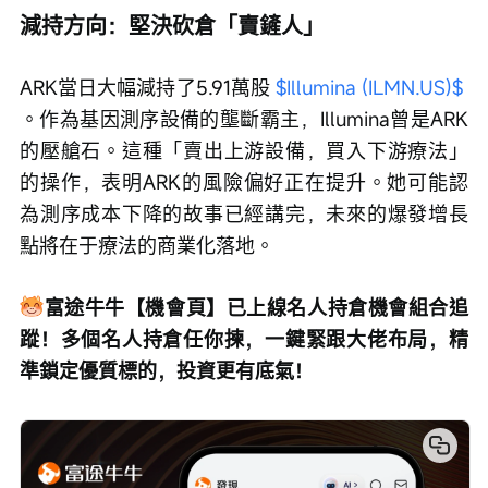
減持方向：堅決砍倉「賣鏟人」
ARK當日大幅減持了5.91萬股 
$Illumina (ILMN.US)$
。作為基因測序設備的壟斷霸主，Illumina曾是ARK
的壓艙石。這種「賣出上游設備，買入下游療法」
的操作，表明ARK的風險偏好正在提升。她可能認
為測序成本下降的故事已經講完，未來的爆發增長
點將在于療法的商業化落地。
富途牛牛【機會頁】已上線名人持倉機會組合追
蹤！多個名人持倉任你揀，一鍵緊跟大佬布局，精
準鎖定優質標的，投資更有底氣！