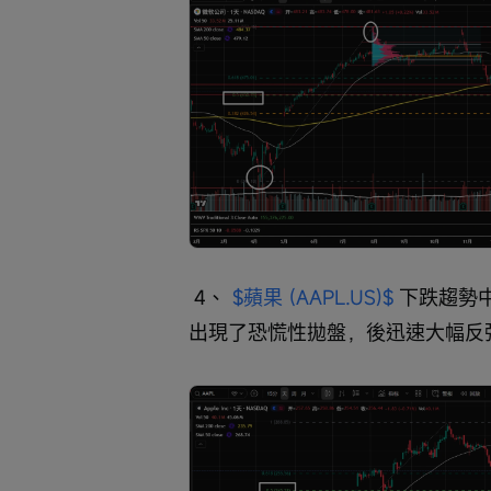
 4、 
$蘋果 (AAPL.US)$
 下跌趨勢
出現了恐慌性拋盤，後迅速大幅反