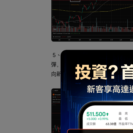
 5、 
$亞馬遜 (AMZN.US)$
 在回
彈，目前受阻於上方250.5一帶
向新的夾角，向上突破的可能性大