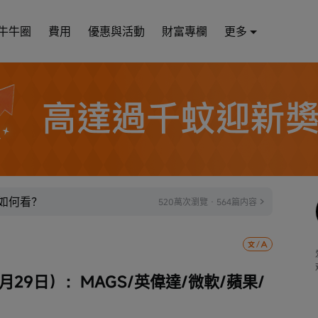
牛牛圈
費用
優惠與活動
財富專欄
更多
價如何看？
520萬次瀏覽 · 564篇内容
29日）：MAGS/英偉達/微軟/蘋果/