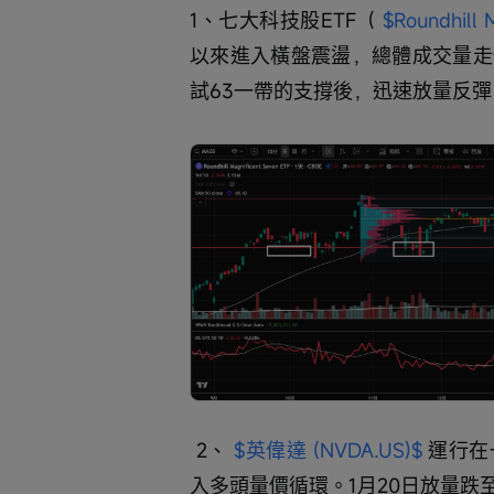
1、七大科技股ETF（ 
$Roundhill 
以來進入橫盤震盪，總體成交量走
試63一帶的支撐後，迅速放量反彈
 2、 
$英偉達 (NVDA.US)$
 運行
入多頭量價循環。1月20日放量