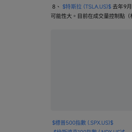
 8、 
$特斯拉 (TSLA.US)$
 去年9
可能性大。目前在成交量控制點（
$標普500指數 (.SPX.US)$
$納斯達克100指數 (.NDX.US)$
(QQQ.US)$
$道瓊斯指數 (.