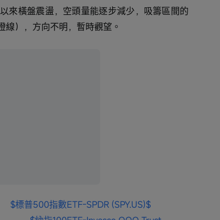
月以來橫盤震盪，空頭量能逐步減少，吸籌區間的
橙線），方向不明，暫時觀望。
$標普500指數ETF-SPDR (SPY.US)$
$納指100ETF-Invesco QQQ Trust 
DJI.US)$
$道瓊斯工業平均指數ETF-