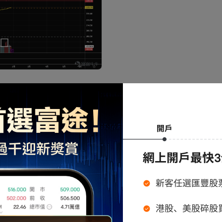
測價值區間成交量控制點後（橙線），價格迅速反
阻力。量價多頭循環，已形成上升趨勢線，並逐步走
。