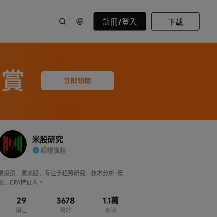
註冊/登入
下載
米股研究
認證媒體
爱投资，爱美股，专注于趋势研究，技术分析+宏
观，CFA持证人。
29
3678
1.1萬
關注
粉絲
來訪