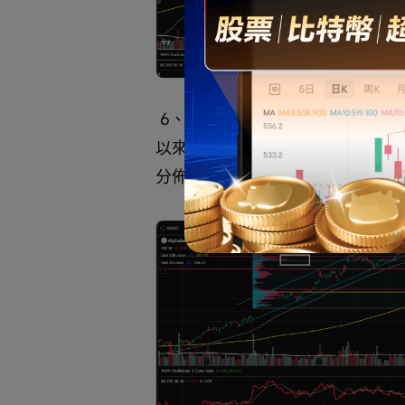
 6、 
$谷歌-C (GOOG.US)$
 最近
以來，已在高位形成了第二高的成
分佈，進入橫盤的概率增加。