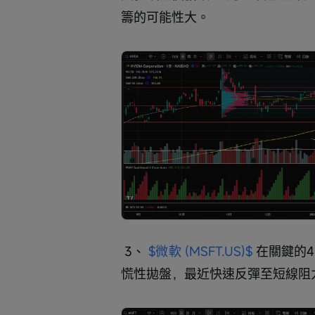
籌的可能性大。
 3、 
$微軟 (MSFT.US)$
 在關鍵的
慌性拋盤，最近快速反彈至短線阻