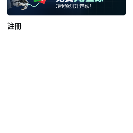
得微軟的大部分預訂可能具有波動性。
完整記錄稿（AI生成）
註冊
接線員
大家好，歡迎來到微軟2026財年第二季度業績電話
會議。[操作員指示] 提醒一下，本次會議正在錄
音。現在我很榮幸地介紹Jonathan Neilson，微軟投
資者關係副總裁。請繼續。
喬納森·尼爾森
大家下午好，感謝今天加入我們的會議。與我一同
參加會議的有薩提亞·納德拉，董事長兼首席執行