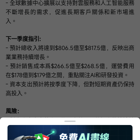
- 全球數據中心擴展以支持對雲服務和人工智能服務
不斷增長的需求，促進長期客戶關係和新市場進
入。
下一季度指引:
- 預計總收入將達到$806.5億至$817.5億，反映出商
業業務持續增長。
- 預計銷售成本爲$266.5億至$268.5億，運營費用
在$178億到$179億之間，重點關注AI和研發投資。
- 資本支出預計將按季度下降，但對短期資產仍保持
高投入。
風險：
- 對高資本支出的主要擔憂在於AI硬件投資的快速擴
張，這引發了投資者對投資回報率的質疑。
- 極度依賴大額合同，特別是與OpenAI的合作，使