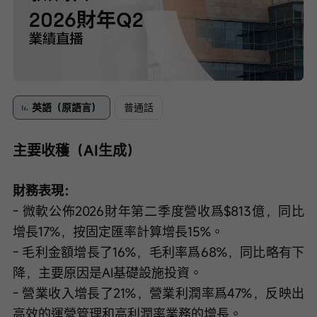
Loaded
:
Progress
:
取
0%
0%
消
/
播
靜
放
音
速
度
英語（原語言）
普通話
主要收穫（AI生成）
財務表現：
- 微軟公佈2026財年第二季度營收爲$813億，同比
增長17%，按固定匯率計算增長15%。
- 毛利金額增長了16%，毛利率爲68%，同比略有下
降，主要原因是AI基礎設施投資。
- 營業收入增長了21%，營業利潤率爲47%，反映出
高效的運營管理和高利潤率業務的增長。