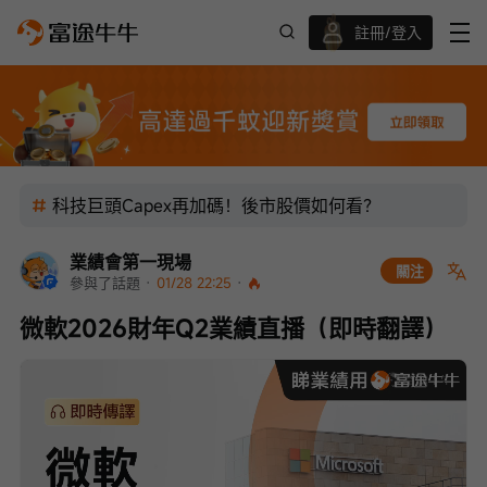
註冊/登入
迎新驚喜賞 股票/BTC等任你揀!
科技巨頭Capex再加碼！後市股價如何看？
業績會第一現場
關注
參與了話題
 · 
01/28 22:25
 · 
微軟2026財年Q2業績直播（即時翻譯）