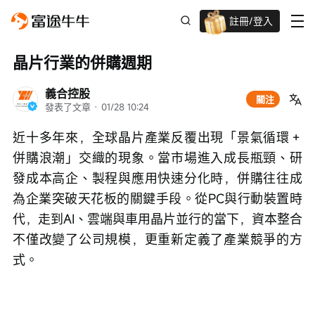
註冊/登入
迎新驚喜賞 股票/BTC等任你揀!
晶片行業的併購週期
義合控股
關注
發表了文章
 · 
01/28 10:24
近十多年來，全球晶片產業反覆出現「景氣循環＋
併購浪潮」交織的現象。當市場進入成長瓶頸、研
發成本高企、製程與應用快速分化時，併購往往成
為企業突破天花板的關鍵手段。從PC與行動裝置時
代，走到AI、雲端與車用晶片並行的當下，資本整合
不僅改變了公司規模，更重新定義了產業競爭的方
式。