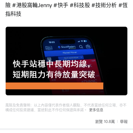
險 #港股窩輪Jenny #快手 #科技股 #技術分析 #恆
指科技
Loaded
:
Progress
:
取
0%
0%
消
/
播
靜
放
音
速
度
風險及免責聲明：以上內容僅代表作者個人觀點，不代表富途任何立場，亦不
構成任何投資建議，富途對此不作任何保證與承諾。
更多信息
瀏覽 10.8萬
舉報