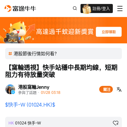
註冊/登入
迎新驚喜賞 股票/BTC等任你揀!
港股節後行情如何看？
【窩輪透視】快手站穩中長期均線，短期
阻力有待放量突破
港股窩輪Jenny
關注
參與了話題
 · 
01/28 03:18
$快手-W (01024.HK)$
HK
01024
快手-W