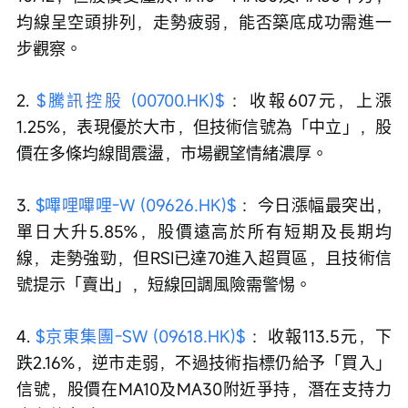
均線呈空頭排列，走勢疲弱，能否築底成功需進一
步觀察。
2. 
$騰訊控股 (00700.HK)$
 ：收報607元，上漲
1.25%，表現優於大市，但技術信號為「中立」，股
價在多條均線間震盪，市場觀望情緒濃厚。
3. 
$嗶哩嗶哩-W (09626.HK)$
 ：今日漲幅最突出，
單日大升5.85%，股價遠高於所有短期及長期均
線，走勢強勁，但RSI已達70進入超買區，且技術信
號提示「賣出」，短線回調風險需警惕。
4. 
$京東集團-SW (09618.HK)$
 ：收報113.5元，下
跌2.16%，逆市走弱，不過技術指標仍給予「買入」
信號，股價在MA10及MA30附近爭持，潛在支持力