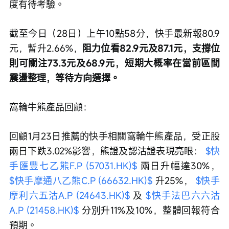
度有待考驗。
截至今日（28日）上午10點58分，快手最新報80.9
元，暫升2.66%，
阻力位看82.9元及87.1元，支撐位
則可關注73.3元及68.9元，短期大概率在當前區間
震盪整理，等待方向選擇。
窩輪牛熊產品回顧：
回顧1月23日推薦的快手相關窩輪牛熊產品，受正股
兩日下跌3.02%影響，熊證及認沽證表現亮眼： 
$快
手匯豐七乙熊F.P (57031.HK)$
 兩日升幅達30%， 
$快手摩通八乙熊C.P (66632.HK)$
 升25%， 
$快手
摩利六五沽A.P (24643.HK)$
 及 
$快手法巴六六沽
A.P (21458.HK)$
 分別升11%及10%，整體回報符合
預期。