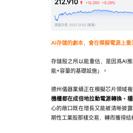
212.910
+16.280
+8.28%
夜盤交易
01/27 21:53 (美東)
AI存儲的劇本，會在模擬電源上重
存儲股之所以能重估，是因爲AI
能+容量的基礎設施」。
德州儀器業績正在模擬芯片領域複
機櫃都在成倍地拉動電源轉換、穩
心的敞口既在增長又能被清晰披露
期性工業股那樣交易，轉而獲得結