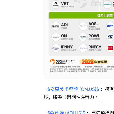
– 
$安森美半導體 (ON.US)$
 ：
擁有
腿，將疊加週期性爆發力。
– 
$亞德諾 (ADI.US)$
 ：
高價值模