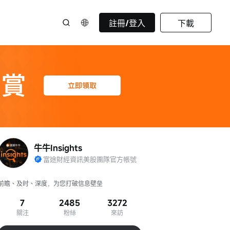
註冊/登入
下載
牛牛Insights
富途財經資訊美股團隊官方帳號
前瞻、及时、深度，为您打破信息壁垒
7
2485
3272
關注
粉絲
來訪