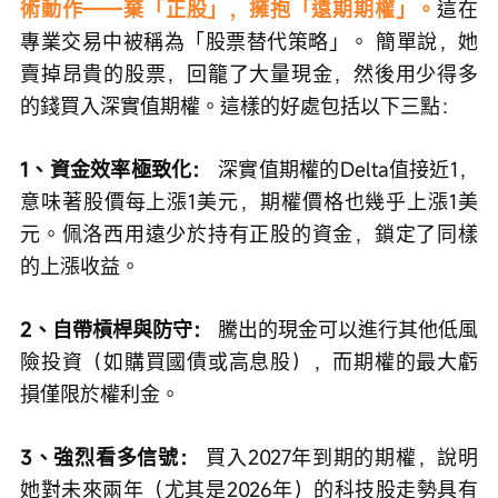
術動作——棄「正股」，擁抱「遠期期權」。
這在
專業交易中被稱為「股票替代策略」。 簡單說，她
賣掉昂貴的股票，回籠了大量現金，然後用少得多
的錢買入深實值期權。這樣的好處包括以下三點：
1、資金效率極致化：
 深實值期權的Delta值接近1，
意味著股價每上漲1美元，期權價格也幾乎上漲1美
元。佩洛西用遠少於持有正股的資金，鎖定了同樣
的上漲收益。
2、自帶槓桿與防守：
 騰出的現金可以進行其他低風
險投資（如購買國債或高息股），而期權的最大虧
損僅限於權利金。
3、強烈看多信號：
 買入2027年到期的期權，說明
她對未來兩年（尤其是2026年）的科技股走勢具有