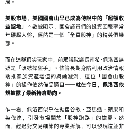
局。
美股市場，美國國會山早已成為傳說中的「超額收
益聖地」。
數據顯示，國會議員們的投資回報率常
年碾壓大盤，儼然是一個「全員股神」的精英俱樂
部。
而在這群頂尖玩家中，前眾議院議長南希·佩洛西無
疑是「頭號操盤手」。儘管長期身陷利用政治情報
助推家族資產增值的輿論漩渦，這位「國會山股
神」的操作依然備受矚目——
就在今日，佩洛西依
規披露了最新持倉動向。
乍一看，佩洛西似乎在拋售谷歌、亞馬遜、蘋果和
英偉達，引發市場關於「股神跑路」的擔憂。然
而，經過對交易細節的專業拆解，可以發現這並非