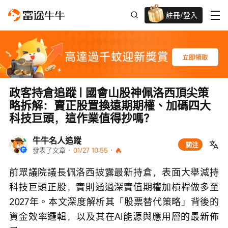
註冊/登入
新客限時
高達過千蚊獎賞
政客持倉追蹤 | 國會山股神佩洛西頂尖策
略拆解：賣正股置換遠期期權、加碼四大
科技巨頭，這作業值得抄嗎？
牛牛名人追蹤
關注
發表了文章
 · 
01/27 10:55
 · 
前眾議院議長佩洛西披露最新持倉，表面大舉減持
科技巨頭正股，實則通過深實值期權加槓桿做多至
2027年。本文深度解析其「股票替代策略」背後的
資金效率邏輯，以及其在AI能源與應用層的最新佈