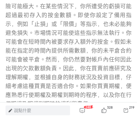
險可能極大。在某些情況下，你所遭受的虧損可能
超過最初存入的按金數額。即使你設定了備用指
示，例如「止損」或「限價」等指示，也未必能夠
避免損失。市場情況可能使這些指示無法執行。你
可能會在短時間內被要求存入額外的按金。假如未
能在指定的時間內提供所需數額，你的未平倉合約
可能會被平倉。然而，你仍然要對帳戶內任何因此
出現的欠款數額負責。因此，你在買賣前應研究及
理解期權，並根據自身的財務狀況及投資目標，仔
細考慮這種買賣是否適合你。如果你買賣期權，便
應熟悉行使期權及期權到期時的程序，以及你在行
使期權及期權到期時的權利與責任。
248
328
219
說點什麼
風險及免責聲明：以上內容僅代表作者個人觀點，不代表富途任何立場，亦不
構成任何投資建議，富途對此不作任何保證與承諾。
更多信息
289
17
6
4
4
8