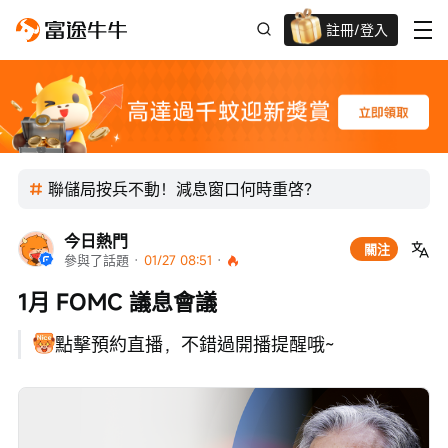
註冊/登入
迎新驚喜賞 股票/BTC等任你揀!
聯儲局按兵不動！減息窗口何時重啓？
今日熱門
關注
參與了話題
 · 
01/27 08:51
 · 
1月 FOMC 議息會議
點擊預約直播，不錯過開播提醒哦~