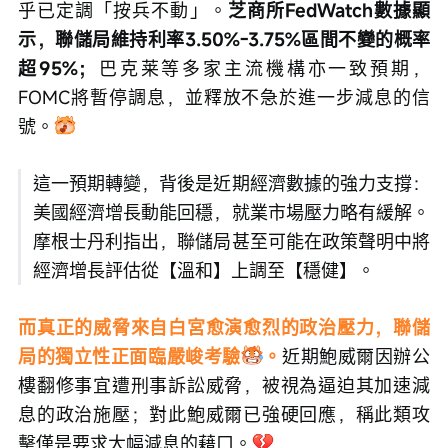
乎已定調「按兵不動」。
芝商所FedWatch數據顯
示，聯儲局維持利率3.50%-3.75%區間不變的概率
超95%；
巴克莱等多家主流機構亦一致預期，
FOMC將暫停調息，並釋放不急於進一步減息的信
號。
這一預期轉變，背後是近期經濟數據的強力支撐：
美國經濟增長動能回穩，就業市場壓力略有緩解。
摩根士丹利指出，聯儲局甚至可能在政策聲明中將
經濟增長評估從【溫和】上調至【穩健】。
而真正的威脅來自白宮愈演愈烈的政治壓力，聯儲
局的獨立性正面臨嚴峻考驗
。
近期鮑威爾因辦公
樓翻修事宜遭刑事訴訟威脅，被視為逼迫其加速減
息的政治施壓；對此鮑威爾已強硬回應，稱此類攻
擊僅是要求大幅減息的藉口。