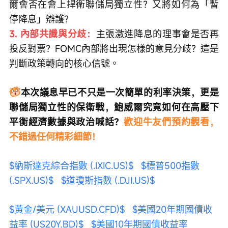
爾會否在會上捍衛聯儲局獨立性？又將如何為「暫
停降息」辯護？
3. 內部共識與分歧：
主張激進降息的理事會是否再
投反對票？FOMC內部將出現怎樣的意見分歧？這是
判斷政策轉向的核心信號。
本次議息早已不只是一次簡單的利率決策，更是
聯儲局獨立性的保衛戰，鮑威爾究竟如何在高壓下
平衡經濟數據與政治喊話？
歡迎牛友們預約觀看，
不錯過任何精彩細節！
$納斯達克綜合指數 (.IXIC.US)$
$標普500指數 
(.SPX.US)$
$道瓊斯指數 (.DJI.US)$
$黃金/美元 (XAUUSD.CFD)$
$美國20年期國債收
益率 (US20Y.BD)$
$美國10年期國債收益率 