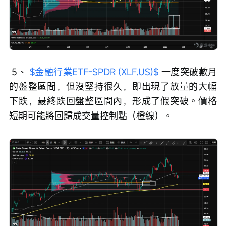
 5、 
$金融行業ETF-SPDR (XLF.US)$
 一度突破數月
的盤整區間，但沒堅持很久，即出現了放量的大幅
下跌，最終跌回盤整區間內，形成了假突破。價格
短期可能將回歸成交量控制點（橙線）。