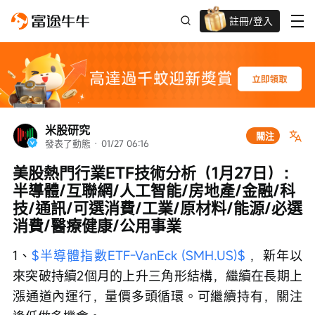
註冊/登入
迎新驚喜賞 股票/BTC等任你揀!
米股研究
關注
發表了動態
 · 
01/27 06:16
美股熱門行業ETF技術分析（1月27日）：
半導體/互聯網/人工智能/房地產/金融/科
技/通訊/可選消費/工業/原材料/能源/必選
消費/醫療健康/公用事業
1、
$半導體指數ETF-VanEck (SMH.US)$
 ，新年以
來突破持續2個月的上升三角形結構，繼續在長期上
漲通道內運行，量價多頭循環。可繼續持有，關注