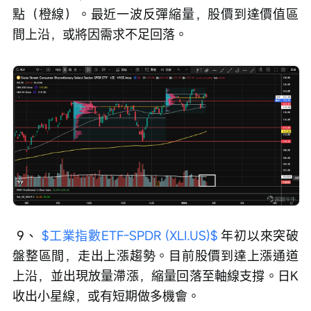
點（橙線）。最近一波反彈縮量，股價到達價值區
間上沿，或將因需求不足回落。 
 9、 
$工業指數ETF-SPDR (XLI.US)$
 年初以來突破
盤整區間，走出上漲趨勢。目前股價到達上漲通道
上沿，並出現放量滯漲，縮量回落至軸線支撐。日K
收出小星線，或有短期做多機會。