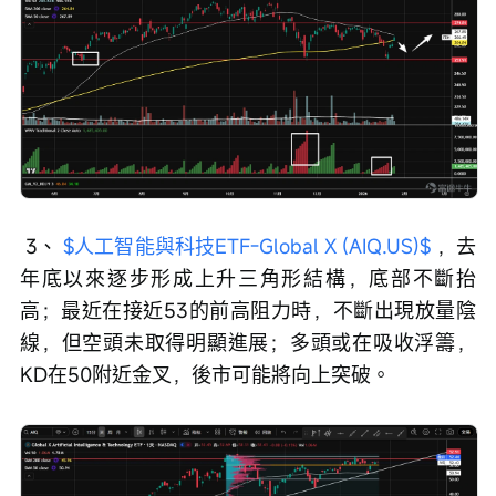
 3、 
$人工智能與科技ETF-Global X (AIQ.US)$
 ，去
年底以來逐步形成上升三角形結構，底部不斷抬
高；最近在接近53的前高阻力時，不斷出現放量陰
線，但空頭未取得明顯進展；多頭或在吸收浮籌，
KD在50附近金叉，後市可能將向上突破。