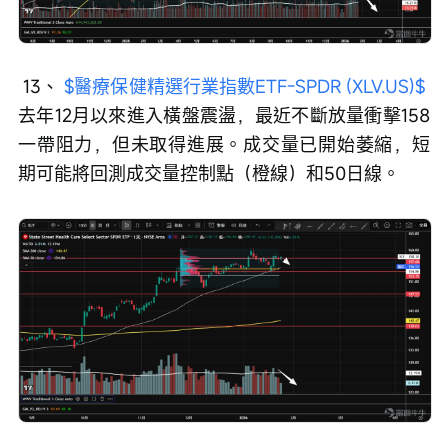
 13、 
$醫療保健精選行業指數ETF-SPDR (XLV.US)$
去年12月以來進入橫盤震盪，最近不斷放量衝擊158
一帶阻力，但未取得進展。成交量已開始萎縮，短
期可能將回測成交量控制點（橙線）和50日線。