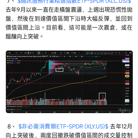
 7、 
$通訊服務行業精選指數ETF-SPDR (XLC.US)$
去年9月以來一直在走橫盤震盪，上週出現恐慌性拋
盤，然後在到達價值區間下沿時大幅反彈，並回到
價值區間上沿。目前看，這可能是一次震倉，或在
醞釀向上突破。
 8、 
$非必需消費類ETF-SPDR (XLY.US)$
 去年12月
向上突破後，兩度回撤跌破價值區間的成交量控制