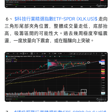
 6、 
$科技行業精選指數ETF-SPDR (XLK.US)$
 走向
三角形尾部夾角位置，整體成交量走低，底部抬
高，吸籌區間的可能性大。過去幾周極度窄幅震
盪，一度放量向下震倉，或在醞釀向上突破。