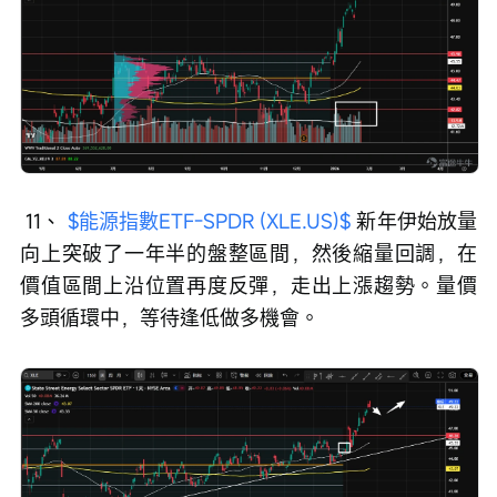
 11、 
$能源指數ETF-SPDR (XLE.US)$
 新年伊始放量
向上突破了一年半的盤整區間，然後縮量回調，在
價值區間上沿位置再度反彈，走出上漲趨勢。量價
多頭循環中，等待逢低做多機會。