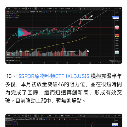
 10、 
$SPDR原物料類ETF (XLB.US)$
 橫盤震盪半年
多後，本月初放量突破46的阻力位，並在很短時間
內完成了回踩，繼而迅速再創新高，形成有效突
破。目前強勁上漲中，暫無進場點。 