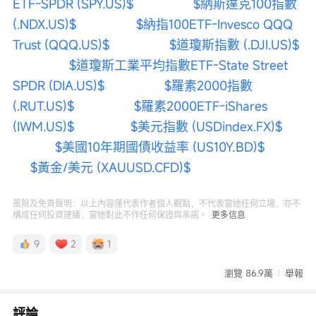
ETF-SPDR (SPY.US)$
$納斯達克100指數 
(.NDX.US)$
$納指100ETF-Invesco QQQ 
Trust (QQQ.US)$
$道瓊斯指數 (.DJI.US)$
$道瓊斯工業平均指數ETF-State Street 
SPDR (DIA.US)$
$羅素2000指數 
(.RUT.US)$
$羅素2000ETF-iShares 
(IWM.US)$
$美元指數 (USDindex.FX)$
$美國10年期國債收益率 (US10Y.BD)$
$黃金/美元 (XAUUSD.CFD)$
風險及免責聲明：以上內容僅代表作者個人觀點，不代表富途任何立場，亦不
構成任何投資建議，富途對此不作任何保證與承諾。
更多信息
9
2
1
瀏覽 86.9萬
舉報
評論