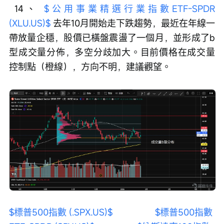
 14、 
$公用事業精選行業指數ETF-SPDR 
(XLU.US)$
 去年10月開始走下跌趨勢，最近在年線一
帶放量企穩，股價已橫盤震盪了一個月，並形成了b
型成交量分佈，多空分歧加大。目前價格在成交量
控制點（橙線），方向不明，建議觀望。
$標普500指數 (.SPX.US)$
$標普500指數