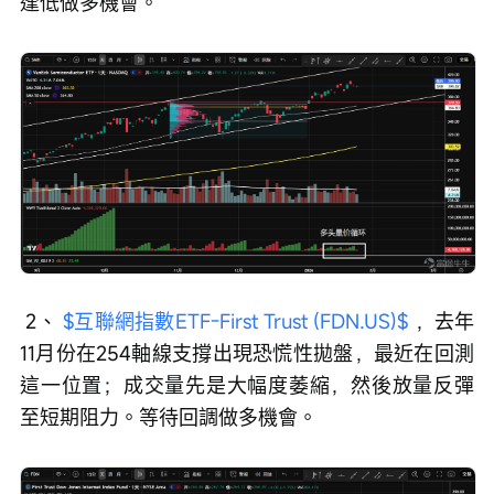
逢低做多機會。
 2、 
$互聯網指數ETF-First Trust (FDN.US)$
 ，去年
11月份在254軸線支撐出現恐慌性拋盤，最近在回測
這一位置；成交量先是大幅度萎縮，然後放量反彈
至短期阻力。等待回調做多機會。