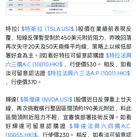
特拉( 
$特斯拉 (TSLA.US)$
 )股價在業績前表現反
覆，短線反彈暫受制於450美元附近阻力，昨晚回落
再次失守20天及50天兩條平均線，策略上以候低部
署好倉為主。||如看好特拉可留意認購證 
$特拉法興
六三購A.C (10010.HK)$
 ，行使價530。 相反，如看
淡可留意認沽證 
$特拉法興六三沽A.P (10011.HK)$
，行使價370。
輝達( 
$英偉達 (NVDA.US)$
 )股價近日反彈重上廿天
線，再次挑戰橫行整固區間頂約190美元附近，料此
區間頂附近阻力不輕，宜審慎部署技術反彈。如看
好輝達可留意認購證 
$輝達法興六四購A.C 
(10055.HK)$
，行使價230。 相反，如看淡可留意認