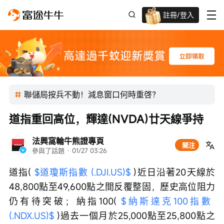
註冊/登入
迎新驚喜賞 股票/BTC等任你揀!
聯儲局按兵不動！減息窗口何時重啓？
道指重回高位，輝達(NVDA)廿天線爭持
法興窩輪牛熊證專頁
關注
參與了話題
 · 
01/27 03:26
道指( 
$道瓊斯指數 (.DJI.US)$
 )近日沿著20天線於
48,800點至49,600點之間反覆整固，歷史高位阻力
仍有待突破；納指100( 
$納斯達克100指數 
(.NDX.US)$
 )過去一個月於25,000點至25,800點之