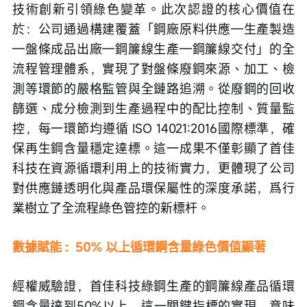
技術創新引領綠色變革。此次認證的核心價值在
於：公司通過構建覆蓋「鋼廠原料供應—生產製造
—盤條成品出廠—鋼簾線生產—鋼簾線交付」的全
流程管理體系，實現了對盤條廢鋼來源、加工、檢
測等環節的嚴格監管與全鏈路追溯。從廢鋼的回收
篩選、成分檢測到生產過程中的配比控制、質量監
控，每一環節均遵循 ISO 14021:2016國際標準，確
保再生鋼含量穩定達標。這一成果不僅彰顯了首佳
科技在資源循環利用上的技術實力，更體現了公司
對供應鏈透明化與產品環保屬性的深度承諾，爲行
業樹立了全流程綠色管控的新標杆。
數據賦能 :  50% 以上循環鋼含量綠色價值顯著
經權威驗證，首佳科技綠鋼生產的鋼簾線產品循環
鋼含量達到50%以上，這一關鍵指標的實現，意味