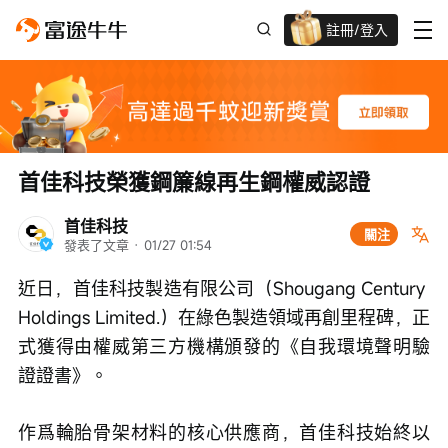
註冊/登入
迎新驚喜賞 股票/BTC等任你揀!
首佳科技榮獲鋼簾線再生鋼權威認證
首佳科技
關注
發表了文章
 · 
01/27 01:54
近日，首佳科技製造有限公司（Shougang Century 
Holdings Limited.）在綠色製造領域再創里程碑，正
式獲得由權威第三方機構頒發的《自我環境聲明驗
證證書》。
作爲輪胎骨架材料的核心供應商，首佳科技始終以