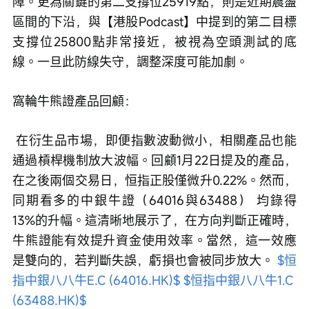
障。更為關鍵的第二支撐位25919點，則是近期震盪
區間的下沿，與【港股Podcast】中提到的第二目標
支撐位25800點非常接近，被視為空頭測試的底
線。一旦此防線失守，調整深度可能加劇。
窩輪牛熊證產品回顧：
 在衍生品市場，即便指數波動微小，相關產品也能
通過槓桿機制放大波幅。回顧1月22日提及的產品，
在之後兩個交易日，恒指正股僅微升0.22%。然而，
同期看多的中銀牛證（64016與63488） 均錄得
13%的升幅。這清晰地展示了，在方向判斷正確時，
牛熊證能有效提升資金使用效率。當然，這一效應
是雙向的，若判斷失誤，虧損也會被同步放大。 
$恒
指中銀八八牛E.C (64016.HK)$
$恒指中銀八八牛1.C 
(63488.HK)$