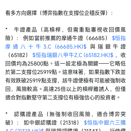
看多方向選擇（博弈指數在支撐位企穩反彈）：
*   牛證產品（高槓桿，但需重點審視收回價風
險）： 例如當前推薦的摩通牛證（66685） 
$恒指
摩通八十牛3.C (66685.HK)$
 與瑞銀牛證
（65182） 
$恒指瑞銀八甲牛Z.C (65182.HK)$
 ，收
回價均為25800點。這一設定極為關鍵——它略低
於第二支撐位25919點。這意味著，如果指數下跌並
有效跌破25919點支撐，該牛證便極有可能被強制收
回，風險較高。高達25倍以上的槓桿雖誘人，但僅
適合對指數堅守第二支撐位有極強信心的投資者。
*   認購證產品（無強制收回風險，適合博弈突
破）： 如中銀認購證（21318） 
$恒指中銀六三購