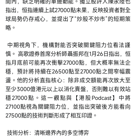
間內，缺乏明確的單邊動能。獨立股評人陳永陸也
指出，恒指連續上試27000點未果，反映投資者對全
球局勢仍存戒心，並提出了“炒股不炒市”的短期策
略。
 中期視角下，機構對能否突破關鍵阻力位看法謹
慎。 高歌證券首席分析師聶振邦在1月26日指出，恒
指月底前可能再次衝擊27000點，但大概率無法企
穩，預計將持續在26500點至27000點之間窄幅震
盪。他的分析直指核心：除非成交額能再次放大至
至少3000億港元以上以消化賣盤，否則難以有效站
穩27000點。這一觀點與【港股Podcast】中將
27100點視為關鍵阻力位，並指出突破後方能看向
27500點的技術判斷形成了相互印證。
 技術分析：清晰邊界內的多空博弈