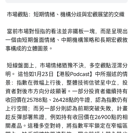
 市場觀點：短期情緒、機構分歧與宏觀展望的交織
 當前市場對恒指的看法並非鐵板一塊，而是呈現出
一個由短期盤面情緒、中期機構策略和長期宏觀敘
事構成的立體圖景。
 短線盤面上，市場情緒猶豫不決，多空觀點涇渭分
明。 這恰如1月23日【港股Podcast】中所描述的情
景：指數在微幅上行後，整體技術信號呈中立，投
資者對後市方向分歧顯著。一部分投資者繼續持有
收回價在25788點、26428點的牛證，認為指數仍有
上行空間；而另一部分則認為前期突破失敗，計畫
趁反彈部署熊證，例如持有收回價在26900點的相
關產品。這種多空對峙，將指數牢牢鎖定在窄幅區