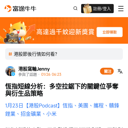
註冊/登入
迎新驚喜賞 股票/BTC等任你揀!
港股節後行情如何看？
港股窩輪Jenny
關注
參與了話題
 · 
01/26 06:23
恆指短線分析：多空拉鋸下的關鍵位爭奪
與衍生品策略
1月23日【港股Podcast】恆指、美團、攜程、贛鋒
鋰業、招金礦業、小米