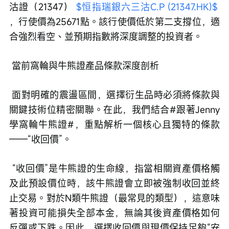
沽證（21347） 
$恒指瑞銀六三沽C.P (21347.HK)$
，行使價為25671點。該行使價低於第二支撐位，適
合強烈看空、並預期指數將深度調整的投資者。
 當前窩輪與牛熊證產品條款深度剖析
 面對明確的震盪區間，選擇衍生品時必須將條款與
關鍵技術位精密關聯。在此，我們結合#跟著Jenny
學窩輪牛熊證#，重點解析一個核心且獨特的條款
——“收回價”。
 “收回價”是牛熊證的生命線，指當相關資產價格觸
及此預設價位時，該牛熊證會立即被強制收回並終
止交易。對於N類牛熊證（最常見的類型），這意味
著投資可能損失全部本金，無論其後資產價格如何
反彈或下跌。因此，選擇收回價與現價保持足夠“安