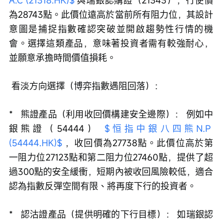
A.C (21318.HK)$
 與瑞銀認購證（21343），行使價
為28743點。此價位遠高於當前所有阻力位，其設計
意圖是捕捉指數確認突破並開啟趨勢性行情的機
會。選擇這類產品，意味著投資者需有較強耐心，
並願意承擔時間價值損耗。
 看淡方向選擇（博弈指數遇阻回落）：
*   熊證產品（利用收回價構建安全邊際）： 例如中
銀熊證（54444） 
$恒指中銀八四熊N.P 
(54444.HK)$
 ，收回價為27738點。此價位高於第
一阻力位27123點和第二阻力位27460點，提供了超
過300點的安全緩衝，短期內被收回風險較低，適合
認為指數反彈空間有限、將再度下行的投資者。
*   認沽證產品（提供明確的下行目標）： 如瑞銀認