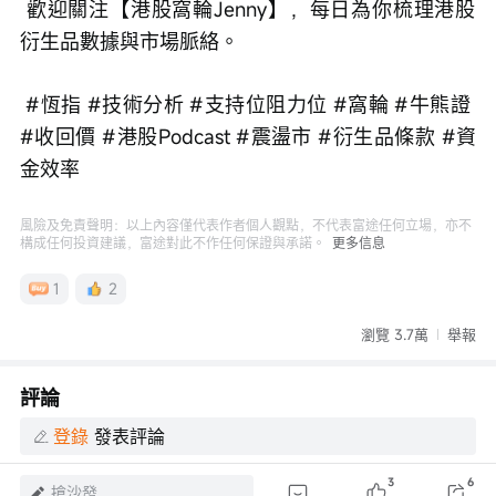
 歡迎關注【港股窩輪Jenny】，每日為你梳理港股
衍生品數據與市場脈絡。
 #恆指 #技術分析 #支持位阻力位 #窩輪 #牛熊證 
#收回價 #港股Podcast #震盪市 #衍生品條款 #資
金效率
風險及免責聲明：以上內容僅代表作者個人觀點，不代表富途任何立場，亦不
構成任何投資建議，富途對此不作任何保證與承諾。
更多信息
1
2
瀏覽 3.7萬
舉報
評論
登錄
發表評論
3
6
搶沙發