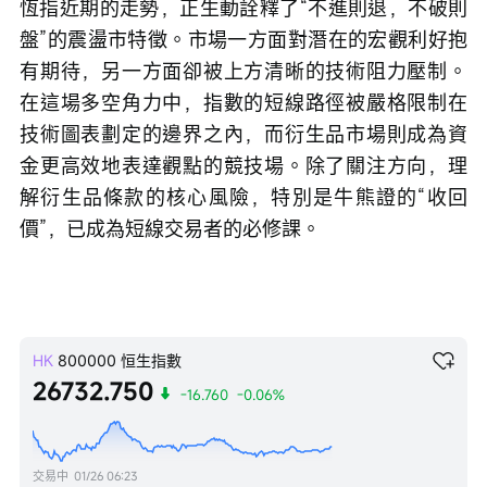
恆指近期的走勢，正生動詮釋了“不進則退，不破則
盤”的震盪市特徵。市場一方面對潛在的宏觀利好抱
有期待，另一方面卻被上方清晰的技術阻力壓制。
在這場多空角力中，指數的短線路徑被嚴格限制在
技術圖表劃定的邊界之內，而衍生品市場則成為資
金更高效地表達觀點的競技場。除了關注方向，理
解衍生品條款的核心風險，特別是牛熊證的“收回
價”，已成為短線交易者的必修課。
HK
800000
恒生指數
26732.750
-16.760
-0.06%
交易中
01/26 06:23