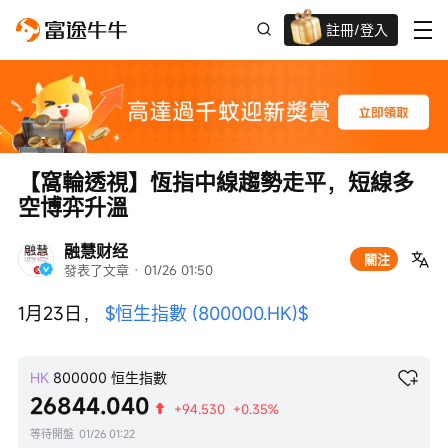
註冊/登入
迎新驚喜賞 股票/BTC等任你揀!
【窩輪透視】恆指中線趨勢走平，短線多
空博弈升溫
融慧财经
關注
發表了文章
 · 
01/26 01:50
1月23日， 
$恒生指數 (800000.HK)$
HK
800000
恒生指數
26844.040
+94.530
+0.35%
等待開盤
01/26 01:22