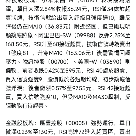
躍，單日大漲2.84%收報36.24元，RSI僅34處於超
賣狀態，技術信號給出買入評級且強度達10，雖反
彈後仍在MA10（36.83元）附近整固，但已顯現明
顯築底跡象。阿里巴巴-SW（09988）反彈2.25%至
168.50元，RSI升至68接近超買，技術信號轉為賣出
（強度8），升穿MA10（163.06元）後需警惕回調
壓力。騰訊控股（00700）、美團-W（03690）則
偏軟，前者收跌0.42%至595元，RSI 40處於超賣，
買入信號強度9，股價低於各短期均線，初步築底信
號浮現；後者微漲0.57%至97.55元，RSI 42接近超
賣，買入信號強度10，但受MA10及MA30壓制，反
彈動能有待觀察。
金融股板塊：匯豐控股（00005）強勢運行，單日
微漲0.23%至130元，RSI高達72進入超賣區，賣出