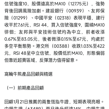
信號強度10，股價遠高於MA10（127.75元），強勢
背後回調風險加劇。建設銀行（00939）、友邦保
險（01299）、中國平安（02318）表現平穩，建行
收平於7.61元，RSI 44，買入信號強度9，圍繞MA10
徘徊；友邦與平安技術信號均為中立，前者收漲
0.67%至83.05元，後者微漲0.15%至67元，均處於
多空平衡態勢。港交所（00388）收跌1.03%至422
元，RSI 48呈中立信號，股價低於MA10，形態偏弱
但靠近超賣區域，反彈潛力值得留意。
窩輪牛熊產品回顧與精選
（一）前期產品回顧
回顧1月21日推薦的兩隻恆指牛證，短期表現亮眼。
中銀牛證（63489）兩日後升幅達14%，中銀牛證