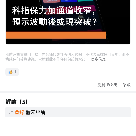
Loaded
:
Progress
:
取
0%
0%
消
/
播
靜
放
音
速
度
風險及免責聲明：以上內容僅代表作者個人觀點，不代表富途任何立場，亦不
構成任何投資建議，富途對此不作任何保證與承諾。
更多信息
1
瀏覽 19.8萬
舉報
評論（3）
登錄
發表評論