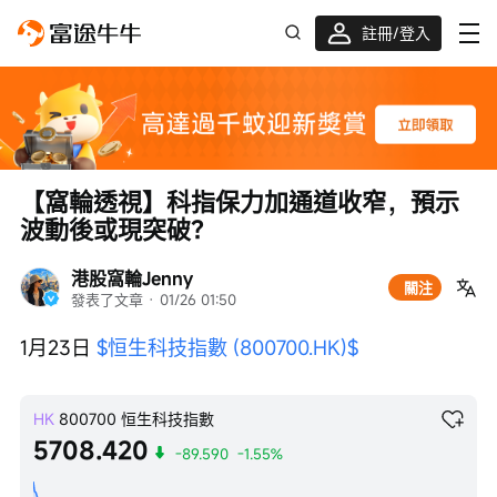
註冊/登入
迎新驚喜賞 股票/BTC等任你揀!
【窩輪透視】科指保力加通道收窄，預示
波動後或現突破？
港股窩輪Jenny
關注
發表了文章
 · 
01/26 01:50
1月23日 
$恒生科技指數 (800700.HK)$
HK
800700
恒生科技指數
5708.420
-89.590
-1.55%