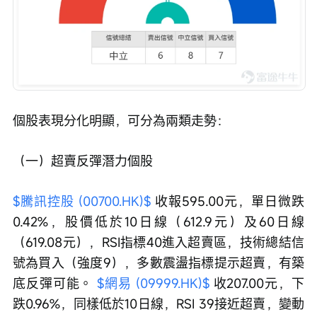
個股表現分化明顯，可分為兩類走勢：
（一）超賣反彈潛力個股
$騰訊控股 (00700.HK)$
 收報595.00元，單日微跌
0.42%，股價低於10日線（612.9元）及60日線
（619.08元），RSI指標40進入超賣區，技術總結信
號為買入（強度9），多數震盪指標提示超賣，有築
底反彈可能。 
$網易 (09999.HK)$
 收207.00元，下
跌0.96%，同樣低於10日線，RSI 39接近超賣，變動