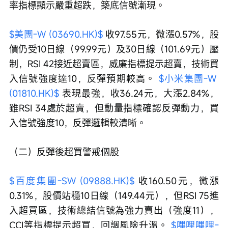
率指標顯示嚴重超跌，築底信號漸現。
$美團-W (03690.HK)$
 收97.55元，微漲0.57%，股
價仍受10日線（99.99元）及30日線（101.69元）壓
制，RSI 42接近超賣區，威廉指標提示超賣，技術買
入信號強度達10，反彈預期較高。 
$小米集團-W 
(01810.HK)$
 表現最強，收36.24元，大漲2.84%，
雖RSI 34處於超賣，但動量指標確認反彈動力，買
入信號強度10，反彈邏輯較清晰。
（二）反彈後超買警戒個股
$百度集團-SW (09888.HK)$
 收160.50元，微漲
0.31%，股價站穩10日線（149.44元），但RSI 75進
入超買區，技術總結信號為強力賣出（強度11），
CCI等指標提示超買，回調風險升溫。 
$嗶哩嗶哩-