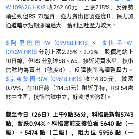
W (09626.HK)$
 收262.60元，上漲2.18%，反彈勢
頭強勁但RSI 71超買，強力賣出信號強度11，保力加
通道暗示短期漲幅過大，獲利回吐壓力較大。
$阿里巴巴-W (09988.HK)$
 、 
$快手-W 
(01024.HK)$
 分別上漲2.25%、2.72%，股價均站上
10日線，但RSI分別達68、65，接近超買水平，技術
信號均為賣出（強度8），反彈後面臨調整壓力。 
$京東集團-SW (09618.HK)$
 收114.80元，微漲
0.79%，在10日線（114.51元）附近爭持，RSI 54處
於中性區，技術信號中立，好淡博弈激烈。
截至今日（26日）上午9點36分，科指最新報5743
點，暫跌0.94%。科指當前支撐位看 5640 點（一
級）、5474 點（二級），阻力位 5956 點（一