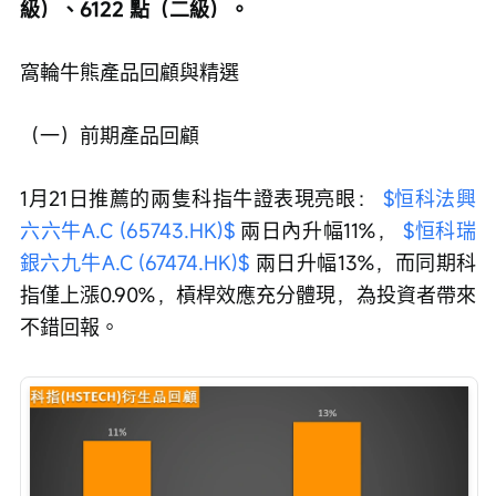
級）、6122 點（二級）。
窩輪牛熊產品回顧與精選
註冊
（一）前期產品回顧
1月21日推薦的兩隻科指牛證表現亮眼： 
$恒科法興
六六牛A.C (65743.HK)$
 兩日內升幅11%， 
$恒科瑞
銀六九牛A.C (67474.HK)$
 兩日升幅13%，而同期科
指僅上漲0.90%，槓桿效應充分體現，為投資者帶來
不錯回報。