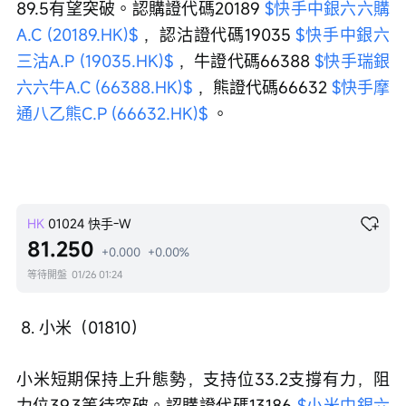
89.5有望突破。認購證代碼20189 
$快手中銀六六購
A.C (20189.HK)$
 ，認沽證代碼19035 
$快手中銀六
三沽A.P (19035.HK)$
 ，牛證代碼66388 
$快手瑞銀
六六牛A.C (66388.HK)$
 ，熊證代碼66632 
$快手摩
通八乙熊C.P (66632.HK)$
 。
HK
01024
快手-W
81.250
+0.000
+0.00%
等待開盤
01/26 01:24
 8. 小米（01810）
小米短期保持上升態勢，支持位33.2支撐有力，阻
力位39.3等待突破。認購證代碼13186 
$小米中銀六