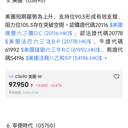
 5. 美團（03690）
美團短期趨勢為上升，支持位90.3形成有效支撐，
阻力位105.3存在突破空間。認購證代碼20116 
$美團
匯豐六三購D.C (20116.HK)$
 ，認沽證代碼20778 
$美團法巴六三沽B.P (20778.HK)$
 ，牛證代碼
61992 
$美團瑞銀六三牛R.C (61992.HK)$
 ，熊證代
碼54196 
$美團法興八乙熊9.P (54196.HK)$
 。
HK
03690
美團-W
97.950
+0.400
+0.41%
等待開盤
01/26 01:24
 6. 寧德時代（03750）