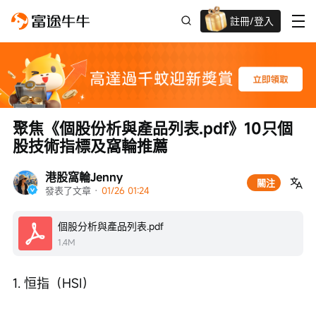
註冊/登入
新客限時
高達過千蚊獎賞
聚焦《個股份析與產品列表.pdf》10只個
股技術指標及窩輪推薦
港股窩輪Jenny
關注
發表了文章
 · 
01/26 01:24
個股分析與產品列表.pdf
1.4M
1. 恒指（HSI）