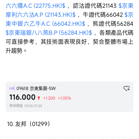
六六購A.C (22775.HK)$
 ，認沽證代碼21143 
$京東
摩利六六沽A.P (21143.HK)$
 ，牛證代碼66042 
$京
東中銀六乙牛A.C (66042.HK)$
 ，熊證代碼56284 
$京東瑞銀八八熊B.P (56284.HK)$
 ，各類產品代碼
可直接參考，其技術面表現良好，契合整體市場上
升趨勢。
HK
09618
京東集團-SW
116.000
+1.200
+1.05%
等待開盤
01/26 01:24
 10. 友邦（01299）