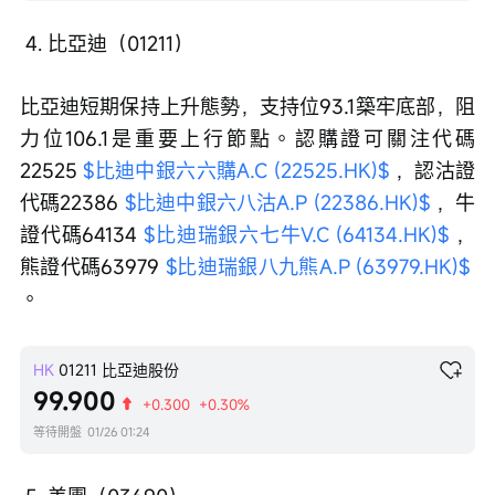
 4. 比亞迪（01211）
比亞迪短期保持上升態勢，支持位93.1築牢底部，阻
力位106.1是重要上行節點。認購證可關注代碼
22525 
$比迪中銀六六購A.C (22525.HK)$
 ，認沽證
代碼22386 
$比迪中銀六八沽A.P (22386.HK)$
 ，牛
證代碼64134 
$比迪瑞銀六七牛V.C (64134.HK)$
 ，
熊證代碼63979 
$比迪瑞銀八九熊A.P (63979.HK)$
。
HK
01211
比亞迪股份
99.900
+0.300
+0.30%
等待開盤
01/26 01:24