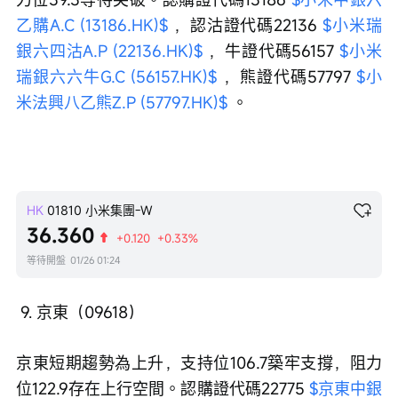
乙購A.C (13186.HK)$
 ，認沽證代碼22136 
$小米瑞
銀六四沽A.P (22136.HK)$
 ，牛證代碼56157 
$小米
瑞銀六六牛G.C (56157.HK)$
 ，熊證代碼57797 
$小
米法興八乙熊Z.P (57797.HK)$
 。
HK
01810
小米集團-W
36.360
+0.120
+0.33%
等待開盤
01/26 01:24
 9. 京東（09618）
京東短期趨勢為上升，支持位106.7築牢支撐，阻力
位122.9存在上行空間。認購證代碼22775 
$京東中銀