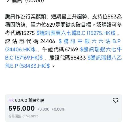
 2. 騰訊（00700）
騰訊作為行業龍頭，短期呈上升趨勢，支持位563為
穩固防線，阻力位629是關鍵突破目標。認購證可參
考代碼15275 
$騰訊匯豐六七購B.C (15275.HK)$
 ，
認沽證代碼24406 
$騰訊中銀六六沽B.P 
(24406.HK)$
 ，牛證代碼67169 
$騰訊瑞銀六七牛
B.C (67169.HK)$
 ，熊證代碼58433 
$騰訊瑞銀八乙
熊E.P (58433.HK)$
 。
HK
00700
騰訊控股
595.000
+0.000
+0.00%
等待開盤
01/26 01:23