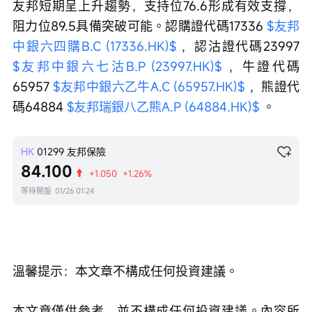
友邦短期呈上升趨勢，支持位76.6形成有效支撐，
阻力位89.5具備突破可能。認購證代碼17336 
$友邦
中銀六四購B.C (17336.HK)$
 ，認沽證代碼23997 
$友邦中銀六七沽B.P (23997.HK)$
 ，牛證代碼
65957 
$友邦中銀六乙牛A.C (65957.HK)$
 ，熊證代
碼64884 
$友邦瑞銀八乙熊A.P (64884.HK)$
 。
HK
01299
友邦保險
84.100
+1.050
+1.26%
等待開盤
01/26 01:24
溫馨提示：本文章不構成任何投資建議。
本文章僅供參考，並不構成任何投資建議。內容所