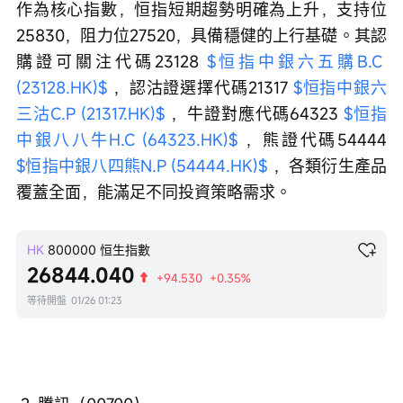
作為核心指數，恒指短期趨勢明確為上升，支持位
25830，阻力位27520，具備穩健的上行基礎。其認
購證可關注代碼23128 
$恒指中銀六五購B.C 
(23128.HK)$
 ，認沽證選擇代碼21317 
$恒指中銀六
三沽C.P (21317.HK)$
 ，牛證對應代碼64323 
$恒指
中銀八八牛H.C (64323.HK)$
 ，熊證代碼54444 
$恒指中銀八四熊N.P (54444.HK)$
 ，各類衍生產品
覆蓋全面，能滿足不同投資策略需求。
HK
800000
恒生指數
26844.040
+94.530
+0.35%
等待開盤
01/26 01:23