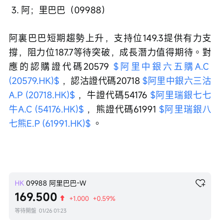
 3. 阿；里巴巴（09988）
阿裏巴巴短期趨勢上升，支持位149.3提供有力支
撐，阻力位187.7等待突破，成長潛力值得期待。對
應的認購證代碼20579 
$阿里中銀六五購A.C 
(20579.HK)$
 ，認沽證代碼20718 
$阿里中銀六三沽
A.P (20718.HK)$
 ，牛證代碼54176 
$阿里瑞銀七七
牛A.C (54176.HK)$
 ，熊證代碼61991 
$阿里瑞銀八
七熊E.P (61991.HK)$
 。
HK
09988
阿里巴巴-W
169.500
+1.000
+0.59%
等待開盤
01/26 01:23