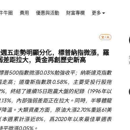
牛牛圈
費用
優惠與活動
財富專欄
更多
股週五走勢明顯分化，標普納指微漲，羅
弱差距拉大，黃金再創歷史新高
普500指數微漲0.03%勉強收平；納斯達克指數
幅走高；道瓊斯指數跌0.58%，主要受投行股拖
82%，終結了連續15日跑贏大盤的紀錄（1996年以
1.13%，內部強弱差距正在拉大。同時，半導體龍
降溫。大類資產方面，原油大漲2.70%重返61美
（本週累計漲近8%，爲2020年以來最佳單週表
平微漲0.05%。