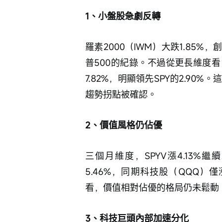
1、小盤股急劇反轉
羅素2000（IWM）大跌1.85
普500的紀錄。不過從更長維度
7.82%，明顯領先SPY的2.9
趨勢拐點被確認。
2、價值風格仍佔優
三個月維度，SPYV漲4.13%繼
5.46%，同期科技股（QQQ）
看，價值相對佔優的格局仍未鬆動
3、科技巨頭內部加速分化