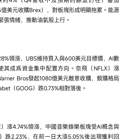
盛下跌約4%（Q4營收不及預期的餘波仍在）疊加
佈51.5億美元收購Brex），對板塊形成明顯拖累。能源
緊張情緒，推動油氣股上行。
28%領漲，UBS維持買入與600美元目標價，AI數
其成爲資金集中配置方向。奈飛（NFLX）漲
ce對Warner Bros發起1080億美元敵意收購，競購格局
bet（GOOG）跌0.73%相對落後。
）漲4.74%領漲，中國音樂娛樂板塊受AI概念與
跌2.23%，在前一日大漲5.05%後出現獲利回