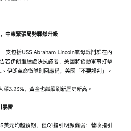
朗，中東緊張局勢驟然升級
括USS Abraham Lincoln航母戰鬥群在內
告若伊朗繼續處決抗議者，美國將發動軍事打擊
0人。伊朗革命衛隊則回應稱，美國「不要誤判」。
漲3.23%，黃金也繼續刷新歷史新高。
引暴雷
 0.15美元均超預期，但Q1指引明顯偏弱：營收指引