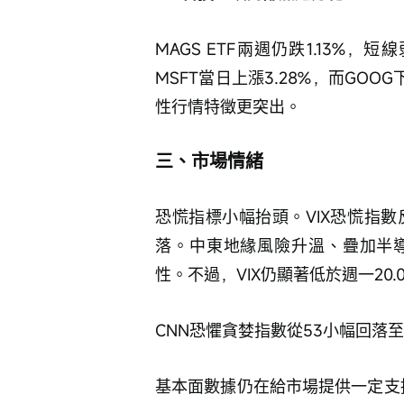
MAGS ETF兩週仍跌1.13%
MSFT當日上漲3.28%，而GO
性行情特徵更突出。
三、市場情緒
恐慌指標小幅抬頭。VIX恐慌指數反
落。中東地緣風險升溫、疊加半
性。不過，VIX仍顯著低於週一20
CNN恐懼貪婪指數從53小幅回落
基本面數據仍在給市場提供一定支