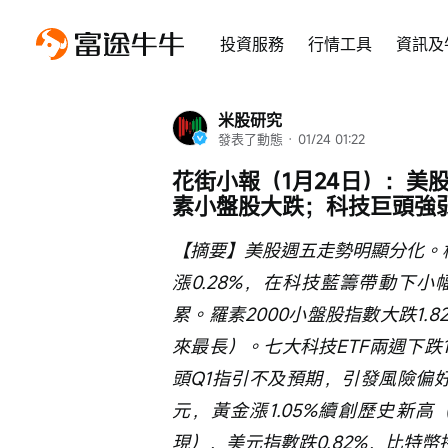
投資服務
行情工具
資訊及
米股研究
發表了動態
 · 
01/24 01:22
花街小報（1月24日）：美
素小盤股大跌；科技巨頭強
【摘要】美股週五走勢明顯分化。標
漲0.28%，在科技藍籌帶動下小
累。羅素2000小盤股指數大跌1.
來最長）。七大科技ETF兩週下跌
頭Q1指引不及預期，引發風險偏好
元，黃金漲1.05%續創歷史新高
現），美元指數跌0.82%，比特幣持