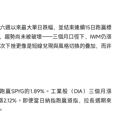
%，創六週以來最大單日跌幅，並結束連續15日跑贏標
看，趨勢尚未被破壞——三個月口徑下，IWM仍漲
0%。這次下挫更像是短線兌現與風格切換的疊加，而非
續跑贏SPYG的1.89%。工業股（DIA）三個月漲
僅漲2.12%。即便當日納指跑贏道指，拉長週期來
。