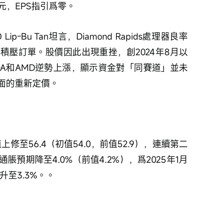
美元，EPS指引爲零。
-Bu Tan坦言，Diamond Rapids處理器良率
積壓訂單。股價因此出現重挫，創2024年8月以
DA和AMD逆勢上漲，顯示資金對「同賽道」並未
面的重新定價。
修至56.4（初值54.0，前值52.9），連續第二
脹預期降至4.0%（前值4.2%），爲2025年1月
升至3.3%。。