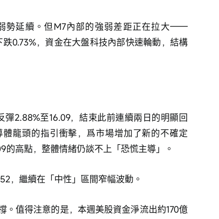
，短線弱勢延續。但M7內部的強弱差距正在拉大——
OG下跌0.73%，資金在大盤科技內部快速輪動，結構
彈2.88%至16.09，結束此前連續兩日的明顯回
導體龍頭的指引衝擊，爲市場增加了新的不確定
.09的高點，整體情緒仍談不上「恐慌主導」。
至52，繼續在「中性」區間窄幅波動。
撐。值得注意的是，本週美股資金淨流出約170億