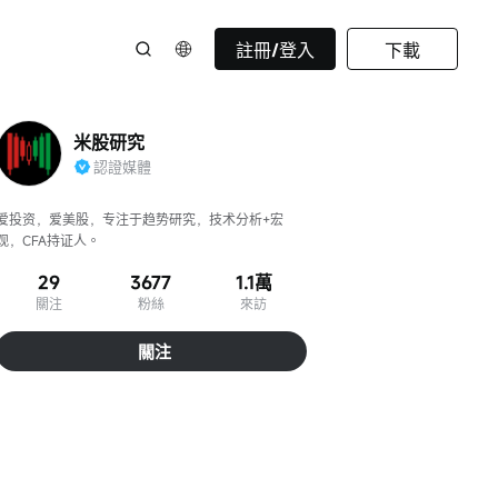
註冊/登入
下載
米股研究
認證媒體
爱投资，爱美股，专注于趋势研究，技术分析+宏
观，CFA持证人。
29
3677
1.1萬
關注
粉絲
來訪
關注