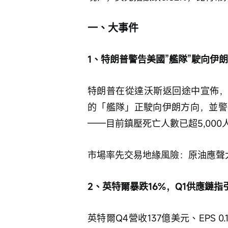
一、大事件
1、特朗普警告美國”艦隊”駛向伊
特朗普在從達沃斯返回途中宣佈，一支包
的「艦隊」正駛向伊朗方向，並警
——目前鎮壓死亡人數已超5,00
市場率先交易地緣風險：原油應聲大
2、英特爾暴跌16%，Q1供應鏈指
英特爾Q4營收137億美元、EPS