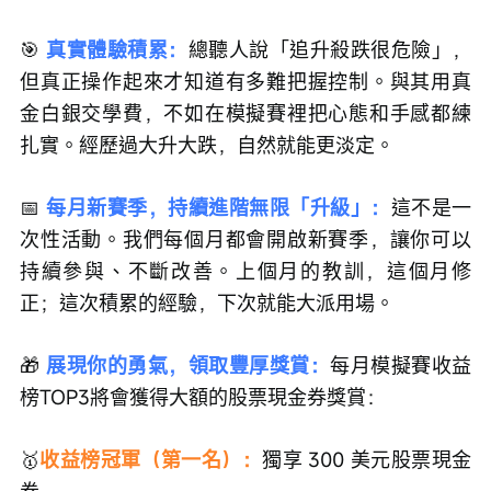
🎯
真實體驗積累：
總聽人說「追升殺跌很危險」，
但真正操作起來才知道有多難把握控制。與其用真
金白銀交學費，不如在模擬賽裡把心態和手感都練
扎實。經歷過大升大跌，自然就能更淡定。
📅
每月新賽季，持續進階無限「升級」：
這不是一
次性活動。我們每個月都會開啟新賽季，讓你可以
持續參與、不斷改善。上個月的教訓，這個月修
正；這次積累的經驗，下次就能大派用場。
🎁
 展現你的勇氣，領取豐厚獎賞：
每月模擬賽收益
榜TOP3將會獲得大額的股票現金券獎賞：
🥇
收益榜冠軍（第一名）：
獨享 300 美元股票現金
券