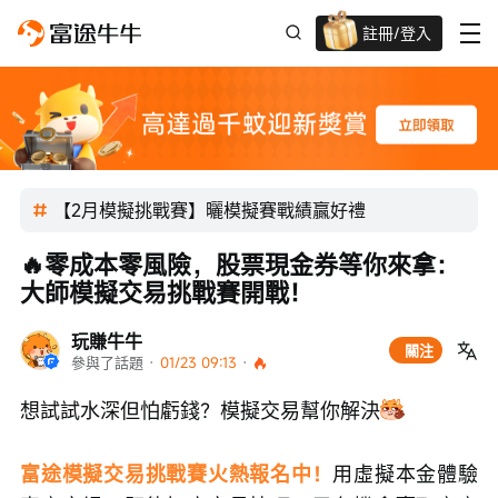
註冊/登入
迎新驚喜賞 股票/BTC等任你揀!
【2月模擬挑戰賽】曬模擬賽戰績贏好禮
🔥零成本零風險，股票現金券等你來拿：
大師模擬交易挑戰賽開戰！
玩賺牛牛
關注
參與了話題
 · 
01/23 09:13
 · 
想試試水深但怕虧錢？模擬交易幫你解決
富途模擬交易挑戰賽火熱報名中！
用虛擬本金體驗