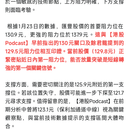
於一個敏感的技術節點，上方阻力明確，下方支撐
則面臨考驗。
 根據1月23日的數據，匯豐股價的首要阻力位在
130.9元，更強的阻力位於137.9元。
這與【港股
Podcast】早前指出的130元關口及餘君龍提到的
129.5元阻力位相互印證。當前股價（129.8元）正
緊密貼近日內第一阻力位，能否放量突破是短線轉
強的第一個關鍵信號。
支撐方面，需要密切關注的是125.9元附近的第一支
撐位。若該位置失守，股價可能進一步下探至121.7
元尋求支撐。值得留意的是，【港股Podcast】在前
期分析中曾將123.1元（保利加通道中線）視為關鍵
觀察點，與當前技術數據提示的支撐區間大體吻
合。