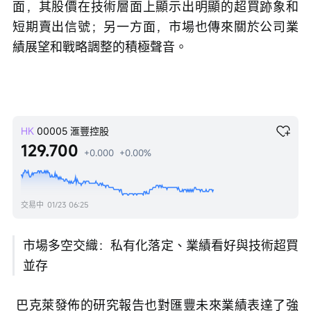
面，其股價在技術層面上顯示出明顯的超買跡象和
短期賣出信號；另一方面，市場也傳來關於公司業
績展望和戰略調整的積極聲音。
HK
00005
滙豐控股
129.700
+0.000
+0.00%
交易中
01/23 06:25
市場多空交織：私有化落定、業績看好與技術超買
並存
 巴克萊發佈的研究報告也對匯豐未來業績表達了強