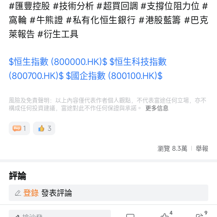
#匯豐控股 #技術分析 #超買回調 #支撐位阻力位 #
窩輪 #牛熊證 #私有化恒生銀行 #港股藍籌 #巴克
萊報告 #衍生工具
$恒生指數 (800000.HK)$
$恒生科技指數 
(800700.HK)$
$國企指數 (800100.HK)$
風險及免責聲明：以上內容僅代表作者個人觀點，不代表富途任何立場，亦不
構成任何投資建議，富途對此不作任何保證與承諾。
更多信息
1
3
瀏覽 8.3萬
舉報
評論
登錄
發表評論
4
9