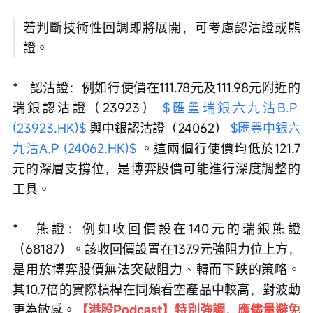
若判斷技術性回調即將展開，可考慮認沽證或熊
證。
*   認沽證：例如行使價在111.78元及111.98元附近的
瑞銀認沽證（23923） 
$匯豐瑞銀六九沽B.P 
(23923.HK)$
 與中銀認沽證（24062） 
$匯豐中銀六
九沽A.P (24062.HK)$
 。這兩個行使價均低於121.7
元的深層支撐位，是博弈股價可能進行深度調整的
工具。
*   熊證：例如收回價設在140元的瑞銀熊證
（68187）。該收回價設置在137.9元強阻力位上方，
是用於博弈股價無法突破阻力、轉而下跌的策略。
其10.7倍的實際槓桿在同類看空產品中較高，對波動
更為敏感。
【港股Podcast】特別強調，應儘量避免