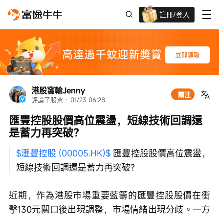
註冊/登入
迎新驚喜賞 股票/BTC等任你揀!
港股窩輪Jenny
關注
評論了股票
 · 
01/23 06:28
匯豐控股股價高位震盪，短線技術回調還
是蓄力再突破？
$滙豐控股 (00005.HK)$
 匯豐控股股價高位震盪，
短線技術回調還是蓄力再突破？
近期，作為港股市場重要藍籌的匯豐控股股價在衝
擊130元關口後出現調整，市場情緒出現分歧。一方