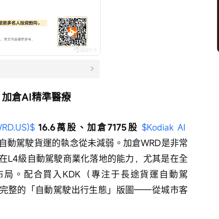
加倉AI精準醫療
D.US)$
16.6萬股、加倉7175股 
$Kodiak AI 
xi和自動駕駛貨運的執念從未減弱。加倉WRD是非常
在L4級自動駕駛商業化落地的能力，尤其是在全
obus布局。配合買入KDK（專注于長途貨運自動駕
個完整的「自動駕駛出行生態」版圖——從城市客