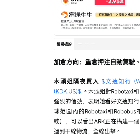
--
--
--
相關標的
加倉方向：重倉押注自動駕駛、
木頭姐隔夜買入 
$文遠知行 (WR
(KDK.US)$
。
木頭姐對Robota
強烈的信號，表明她看好文遠知行
球范圍內的Robotaxi和Rob
駛），可以看出ARK正在構建一
運到干線物流，全線出擊。