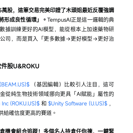
.35萬股，這筆交易完美印證了木頭姐最近反覆強調
將形成良性循環」。
TempusAI正是這一邏輯的典
床數據訓練更好的AI模型，能從根本上加速藥物研
公司，而是買入「更多數據→更好模型→更好治
件股U&ROKU
 (BEAM.US)$
 （基因編輯）比較引人注目，這可
金從純生物技術領域挪向更具「AI賦能」屬性的
 Inc (ROKU.US)$
 和 
$Unity Software (U.US)$
 ，
供給確信度更高的賽道。
倉機會組合追蹤！多個名人持倉任你揀，一鍵緊