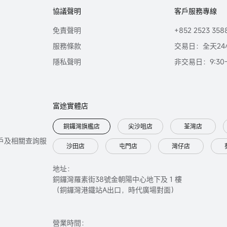
協議聲明
客戶服務專線
免責聲明
+852 2523 358
服務條款
交易日：全天24
隱私聲明
非交易日：9:30-2
富途實體店
銅鑼灣旗艦店
尖沙咀店
荃灣店
只提供開戶及相關查詢服
沙田店
屯門店
灣仔店
地址：
銅鑼灣羅素街38號金朝陽中心地下及 1 樓
（銅鑼灣港鐵站A出口，時代廣場對面）
營業時間：