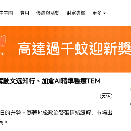
牛牛圈
費用
優惠與活動
財富專欄
更多
駛文远知行、加倉AI精準醫療TEM
日的升勢。隨著地緣政治緊張情緒緩解，市場出
高。