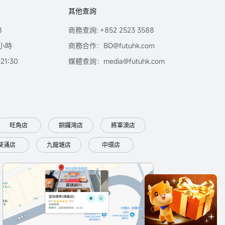
其他查詢
8
商務查詢: +852 2523 3588
小時
商務合作：BD@futuhk.com
1:30
媒體查詢：media@futuhk.com
旺角店
銅鑼灣店
將軍澳店
葵涌店
九龍塘店
中環店