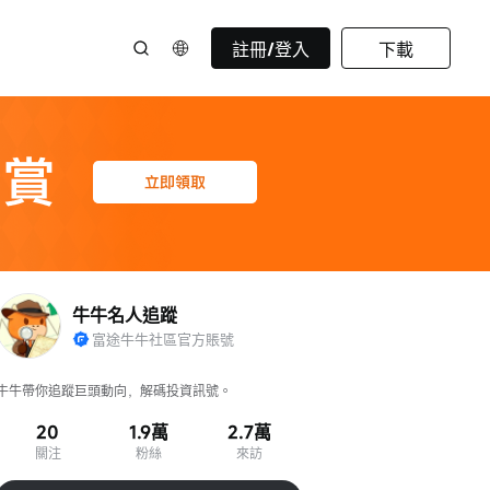
註冊/登入
下載
牛牛名人追蹤
富途牛牛社區官方賬號
牛牛帶你追蹤巨頭動向，解碼投資訊號。
20
1.9萬
2.7萬
關注
粉絲
來訪